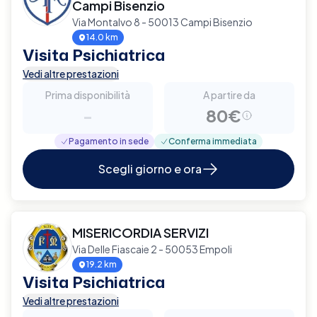
Campi Bisenzio
Via Montalvo 8 - 50013 Campi Bisenzio
14.0 km
Visita Psichiatrica
Vedi altre prestazioni
Prima disponibilità
A partire da
-
80€
Pagamento in sede
Conferma immediata
Scegli giorno e ora
MISERICORDIA SERVIZI
Via Delle Fiascaie 2 - 50053 Empoli
19.2 km
Visita Psichiatrica
Vedi altre prestazioni