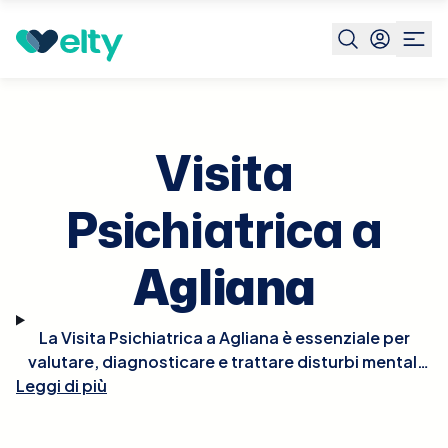
Prenota visita
Visita Psichiatrica
Agliana
Visita
Psichiatrica a
Agliana
La Visita Psichiatrica a Agliana è essenziale per
valutare, diagnosticare e trattare disturbi mentali
Leggi di più
come depressione, ansia, disturbi bipolari,
schizofrenia e altre condizioni psichiatriche.
Durante la visita, lo psichiatra esaminerà la tua