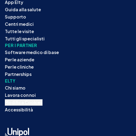
App Elty
Guida alla salute
Supporto
Centri medici
Tutte le visite
Tutti gli specialisti
PER I PARTNER
Software medico di base
Per le aziende
Per le cliniche
Partnerships
ELTY
Chi siamo
Lavora con noi
Modifica Cookies
Accessibilità