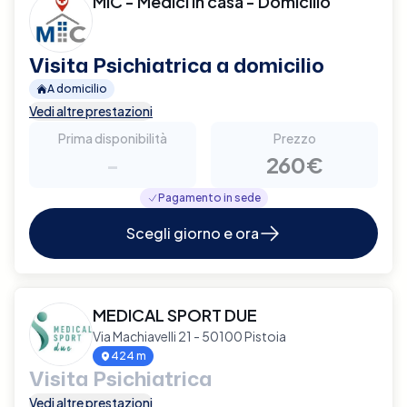
MIC - Medici in casa - Domicilio
Visita Psichiatrica a domicilio
A domicilio
Vedi altre prestazioni
Prima disponibilità
Prezzo
-
260€
Pagamento in sede
Scegli giorno e ora
MEDICAL SPORT DUE
Via Machiavelli 21 - 50100 Pistoia
424 m
Visita Psichiatrica
Vedi altre prestazioni