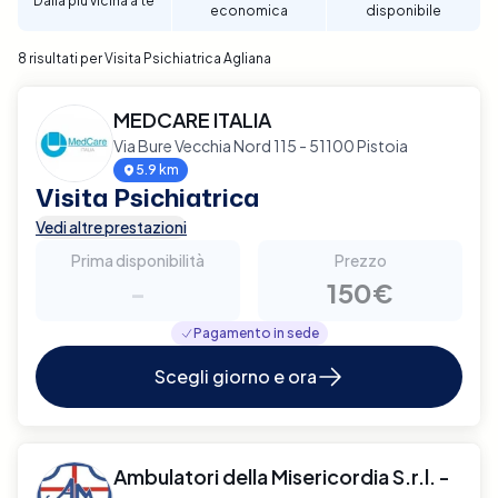
Dalla più vicina a te
economica
disponibile
Agliana.
8 risultati per Visita Psichiatrica Agliana
MEDCARE ITALIA
Via Bure Vecchia Nord 115 - 51100 Pistoia
5.9 km
Visita Psichiatrica
Vedi altre prestazioni
Prima disponibilità
Prezzo
-
150€
Pagamento in sede
Scegli giorno e ora
Ambulatori della Misericordia S.r.l. -