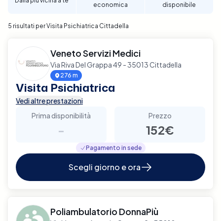
Dalla più vicina a te
economica
disponibile
Cittadella.
5 risultati per Visita Psichiatrica Cittadella
Veneto Servizi Medici
Via Riva Del Grappa 49 - 35013 Cittadella
276 m
Visita Psichiatrica
Vedi altre prestazioni
Prima disponibilità
Prezzo
-
152€
Pagamento in sede
Scegli giorno e ora
Poliambulatorio DonnaPiù