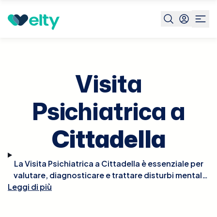
Prenota visita
Visita Psichiatrica
Cittadella
Visita
Psichiatrica a
Cittadella
La Visita Psichiatrica a Cittadella è essenziale per
valutare, diagnosticare e trattare disturbi mentali
Leggi di più
come depressione, ansia, disturbi bipolari,
schizofrenia e altre condizioni psichiatriche.
Durante la visita, lo psichiatra esaminerà la tua