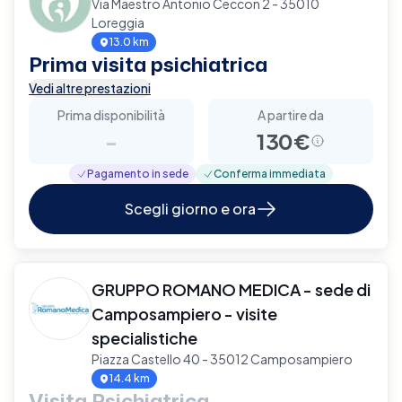
Via Maestro Antonio Ceccon 2 - 35010
Loreggia
13.0 km
Prima visita psichiatrica
Vedi altre prestazioni
Prima disponibilità
A partire da
-
130€
Pagamento in sede
Conferma immediata
Scegli giorno e ora
GRUPPO ROMANO MEDICA - sede di
Camposampiero - visite
specialistiche
Piazza Castello 40 - 35012 Camposampiero
14.4 km
Visita Psichiatrica