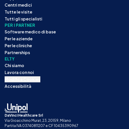
Centri medici
Tutte le visite
Tutti gli specialisti
PER I PARTNER
Software medico di base
Per le aziende
Per le cliniche
Partnerships
ELTY
Chi siamo
Lavora con noi
Modifica Cookies
Accessibilità
DaVinci Healthcare Srl
Via Gioacchino Murat, 23, 20159, Milano
Partita IVA 03740811207 e CF 10435390967