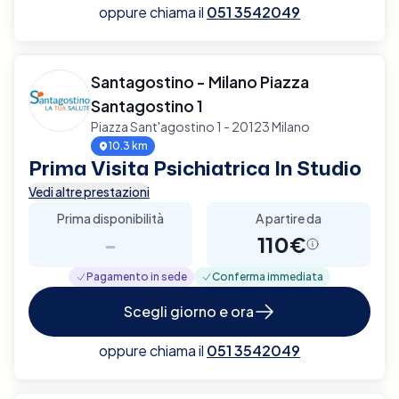
oppure chiama il
051 3542049
Santagostino - Milano Piazza
Santagostino 1
Piazza Sant'agostino 1 - 20123 Milano
10.3 km
Prima Visita Psichiatrica In Studio
Vedi altre prestazioni
Prima disponibilità
A partire da
-
110€
Pagamento in sede
Conferma immediata
Scegli giorno e ora
oppure chiama il
051 3542049