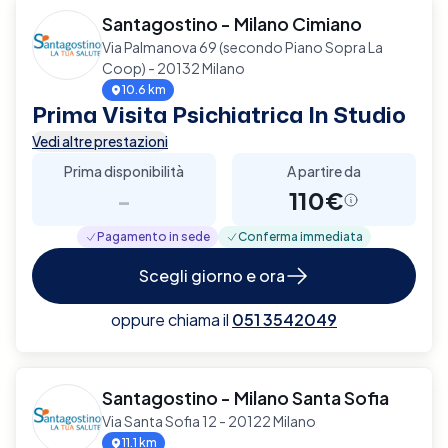
Santagostino - Milano Cimiano
Via Palmanova 69 (secondo Piano Sopra La
Coop) - 20132 Milano
10.6 km
Prima Visita Psichiatrica In Studio
Vedi altre prestazioni
Prima disponibilità
A partire da
-
110€
Pagamento in sede
Conferma immediata
Scegli giorno e ora
oppure chiama il
051 3542049
Santagostino - Milano Santa Sofia
Via Santa Sofia 12 - 20122 Milano
11.1 km