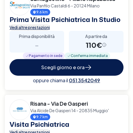
Via Panfilo Castaldi 6 - 20124 Milano
9.6 km
Prima Visita Psichiatrica In Studio
Vedi altre prestazioni
Prima disponibilità
A partire da
-
110€
Pagamento in sede
Conferma immediata
Scegli giorno e ora
oppure chiama il
051 3542049
Risana - Via De Gasperi
Via Alcide De Gasperi 14 - 20835 Muggio'
9.7 km
Visita Psichiatrica
Vedi altre prestazioni