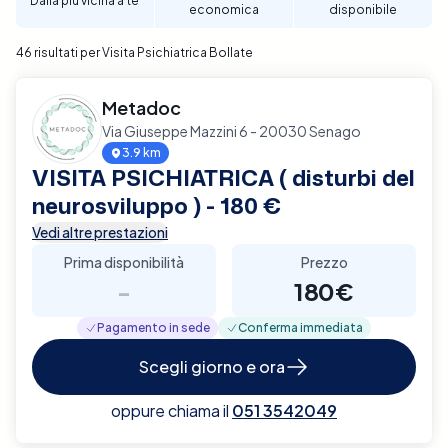
Dalla più vicina a te
economica
disponibile
Bollate.
46 risultati per Visita Psichiatrica Bollate
Metadoc
Via Giuseppe Mazzini 6 - 20030 Senago
3.9 km
VISITA PSICHIATRICA ( disturbi del
neurosviluppo ) - 180 €
Vedi altre prestazioni
Prima disponibilità
Prezzo
-
180€
Pagamento in sede
Conferma immediata
Scegli giorno e ora
oppure chiama il
051 3542049