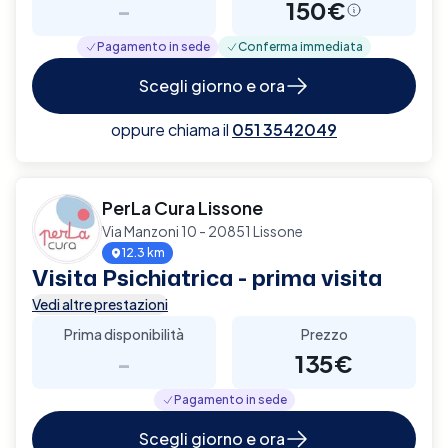
-
150€
Pagamento in sede
Conferma immediata
Scegli giorno e ora
oppure chiama il
051 3542049
PerLa Cura Lissone
Via Manzoni 10 - 20851 Lissone
12.3 km
Visita Psichiatrica - prima visita
Vedi altre prestazioni
Prima disponibilità
Prezzo
-
135€
Pagamento in sede
Scegli giorno e ora