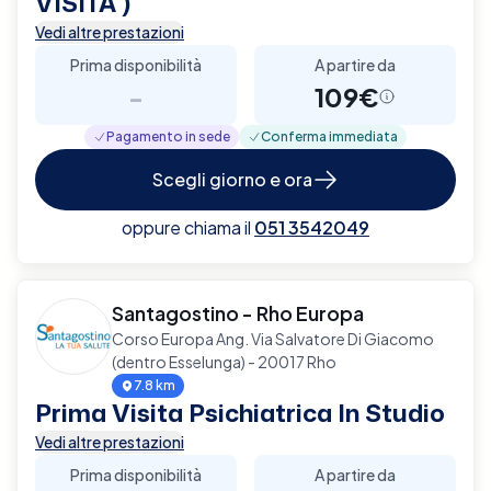
VISITA )
Vedi altre prestazioni
Prima disponibilità
A partire da
-
109€
Pagamento in sede
Conferma immediata
Scegli giorno e ora
oppure chiama il
051 3542049
Santagostino - Rho Europa
Corso Europa Ang. Via Salvatore Di Giacomo
(dentro Esselunga) - 20017 Rho
7.8 km
Prima Visita Psichiatrica In Studio
Vedi altre prestazioni
Prima disponibilità
A partire da