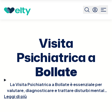
Prenota visita
Visita Psichiatrica
Bollate
Visita
Psichiatrica a
Bollate
La Visita Psichiatrica a Bollate è essenziale per
valutare, diagnosticare e trattare disturbi mentali
Leggi di più
come depressione, ansia, disturbi bipolari,
schizofrenia e altre condizioni psichiatriche.
Durante la visita, lo psichiatra esaminerà la tua