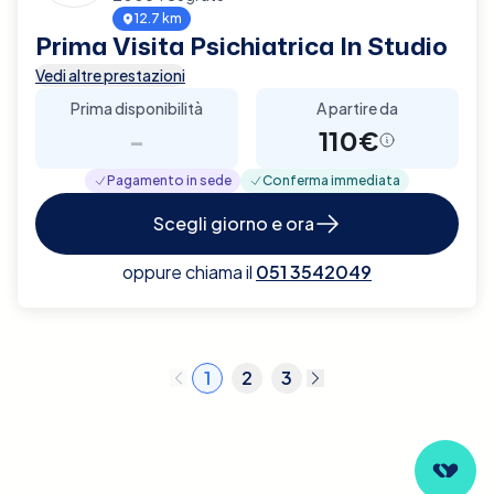
12.7 km
Prima Visita Psichiatrica In Studio
Vedi altre prestazioni
Prima disponibilità
A partire da
-
110€
Pagamento in sede
Conferma immediata
Scegli giorno e ora
oppure chiama il
051 3542049
1
2
3