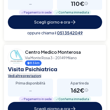
-
110€
Pagamento in sede
Conferma immediata
Scegli giorno e ora
oppure chiama il
051 3542049
Centro Medico Monterosa
Via Monte Rosa 3 - 20149 Milano
8.5 km
Visita Psichiatrica
Vedi altre prestazioni
Prima disponibilità
A partire da
-
162€
Pagamento in sede
Conferma immediata
Scegli giorno e ora