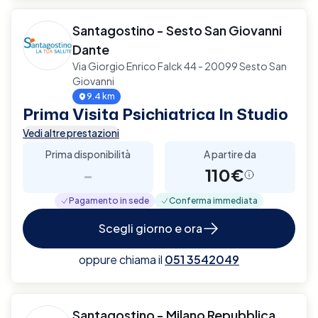
Santagostino - Sesto San Giovanni
Dante
Via Giorgio Enrico Falck 44 - 20099 Sesto San
Giovanni
9.4 km
Prima Visita Psichiatrica In Studio
Vedi altre prestazioni
Prima disponibilità
A partire da
-
110€
Pagamento in sede
Conferma immediata
Scegli giorno e ora
oppure chiama il
051 3542049
Santagostino - Milano Repubblica