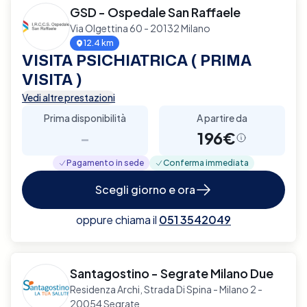
GSD - Ospedale San Raffaele
Via Olgettina 60 - 20132 Milano
12.4 km
VISITA PSICHIATRICA ( PRIMA
VISITA )
Vedi altre prestazioni
Prima disponibilità
A partire da
-
196€
Pagamento in sede
Conferma immediata
Scegli giorno e ora
oppure chiama il
051 3542049
Santagostino - Segrate Milano Due
Residenza Archi, Strada Di Spina - Milano 2 -
20054 Segrate