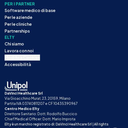
PER I PARTNER
Software medico di base
Per le aziende
Per le cliniche
Partnerships
ELTY
Chi siamo
Lavora con noi
Modifica Cookies
Accessibilità
DaVinci Healthcare Srl
Via Gioacchino Murat, 23, 20159, Milano
Partita IVA 03740811207 e CF 10435390967
Centro Medico Elty
Direttore Sanitario: Dott. Rodolfo Buccico
Chief Medical Officer: Dott. Mario Improta
Elty è un marchio registrato di: DaVinci Healthcare Srl | All rights 