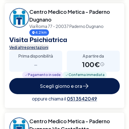
Centro Medico Metica - Paderno
Dugnano
Via Roma 77 - 20037 Paderno Dugnano
4.2 km
Visita Psichiatrica
Vedi altre prestazioni
Prima disponibilità
A partire da
-
100€
Pagamento in sede
Conferma immediata
Scegli giorno e ora
oppure chiama il
051 3542049
Centro Medico Metica - Paderno
Dugnano Via Castelletto