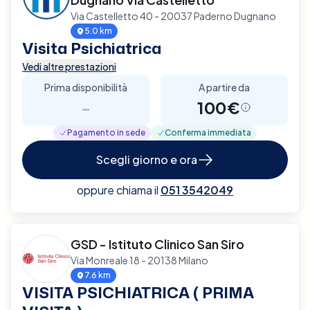
Via Castelletto 40 - 20037 Paderno Dugnano
5.0 km
Visita Psichiatrica
Vedi altre prestazioni
Prima disponibilità
A partire da
-
100€
Pagamento in sede
Conferma immediata
Scegli giorno e ora
oppure chiama il
051 3542049
GSD - Istituto Clinico San Siro
Via Monreale 18 - 20138 Milano
7.6 km
VISITA PSICHIATRICA ( PRIMA