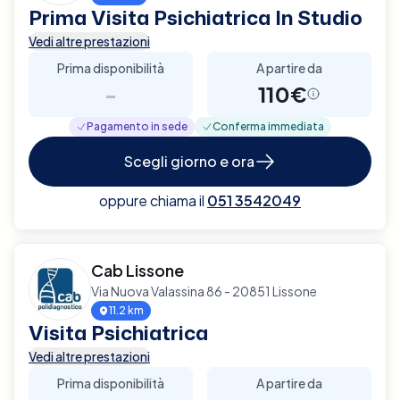
Prima Visita Psichiatrica In Studio
Vedi altre prestazioni
Prima disponibilità
A partire da
-
110€
Pagamento in sede
Conferma immediata
Scegli giorno e ora
oppure chiama il
051 3542049
Cab Lissone
Via Nuova Valassina 86 - 20851 Lissone
11.2 km
Visita Psichiatrica
Vedi altre prestazioni
Prima disponibilità
A partire da