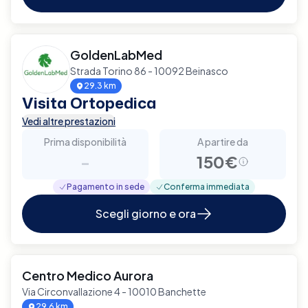
GoldenLabMed
Strada Torino 86 - 10092 Beinasco
29.3 km
Visita Ortopedica
Vedi altre prestazioni
Prima disponibilità
A partire da
-
150€
Pagamento in sede
Conferma immediata
Scegli giorno e ora
Centro Medico Aurora
Via Circonvallazione 4 - 10010 Banchette
29.6 km