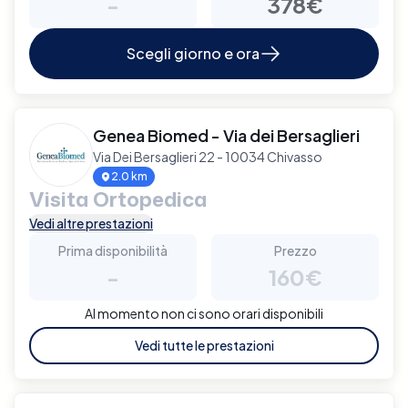
-
378€
Scegli giorno e ora
Genea Biomed - Via dei Bersaglieri
Via Dei Bersaglieri 22 - 10034 Chivasso
2.0 km
Visita Ortopedica
Vedi altre prestazioni
Prima disponibilità
Prezzo
-
160€
Al momento non ci sono orari disponibili
Vedi tutte le prestazioni