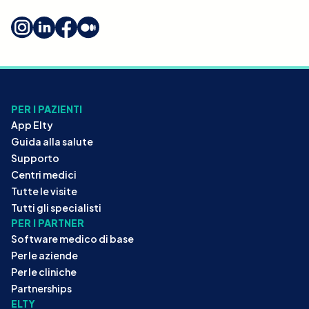
PER I PAZIENTI
App Elty
Guida alla salute
Supporto
Centri medici
Tutte le visite
Tutti gli specialisti
PER I PARTNER
Software medico di base
Per le aziende
Per le cliniche
Partnerships
ELTY