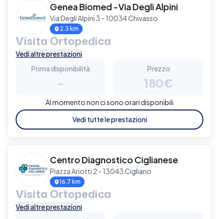
Genea Biomed -Via Degli Alpini
Via Degli Alpini 3 - 10034 Chivasso
2.3 km
Visita Ortopedica
Vedi altre prestazioni
Prima disponibilità
Prezzo
-
180€
Al momento non ci sono orari disponibili
Vedi tutte le prestazioni
Centro Diagnostico Ciglianese
Piazza Ariotti 2 - 13043 Cigliano
16.7 km
Visita Ortopedica
Vedi altre prestazioni