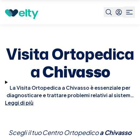
Prenota visita
Visita Ortopedica
Chivasso
Visita Ortopedica
a
Chivasso
La Visita Ortopedica a Chivasso è essenziale per
diagnosticare e trattare problemi relativi al sistema
Leggi di più
muscolo-scheletrico, come fratture, distorsioni,
artrite, mal di schiena e altre condizioni che
influenzano ossa, articolazioni, legamenti e muscoli.
Durante la visita, l'ortopedico eseguirà un esame
Scegli il tuo Centro Ortopedico
a
Chivasso
fisico dettagliato, potrebbe richiedere radiografie o