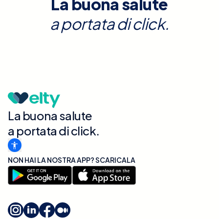
La buona salute
a portata di click.
La buona salute
a portata di click.
NON HAI LA NOSTRA APP? SCARICALA