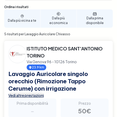
Sono stati trovati 5 risultati
Ordina i risultati
Dalla più
Dalla prima
Dalla più vicina a te
economica
disponibile
5 risultati per Lavaggio Auricolare Chivasso
ISTITUTO MEDICO SANT'ANTONIO
TORINO
Via Genova 96 - 10126 Torino
23.9 km
Lavaggio Auricolare singolo
orecchio (Rimozione Tappo
Cerume) con irrigazione
Vedi altre prestazioni
Prima disponibilità
Prezzo
-
50€