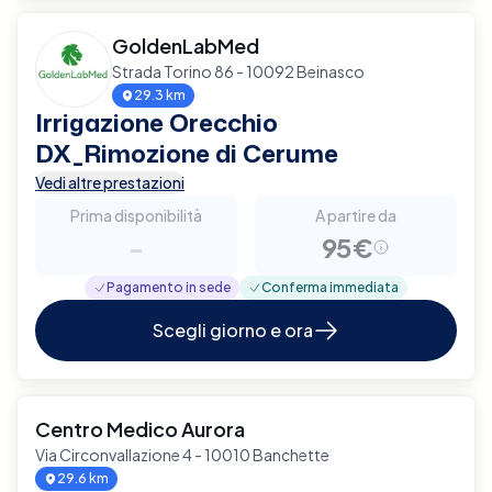
GoldenLabMed
Strada Torino 86 - 10092 Beinasco
29.3 km
Irrigazione Orecchio
DX_Rimozione di Cerume
Vedi altre prestazioni
Prima disponibilità
A partire da
-
95€
Pagamento in sede
Conferma immediata
Scegli giorno e ora
Centro Medico Aurora
Via Circonvallazione 4 - 10010 Banchette
29.6 km