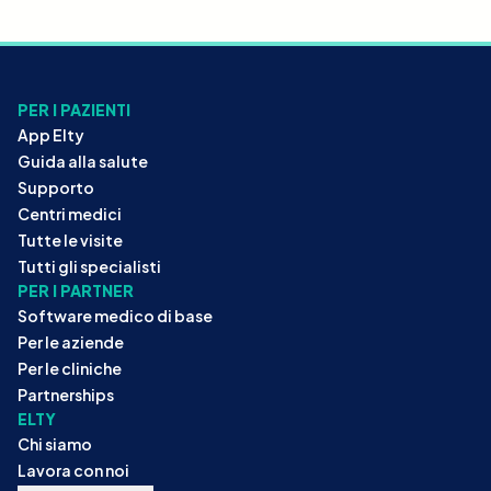
PER I PAZIENTI
App Elty
Guida alla salute
Supporto
Centri medici
Tutte le visite
Tutti gli specialisti
PER I PARTNER
Software medico di base
Per le aziende
Per le cliniche
Partnerships
ELTY
Chi siamo
Lavora con noi