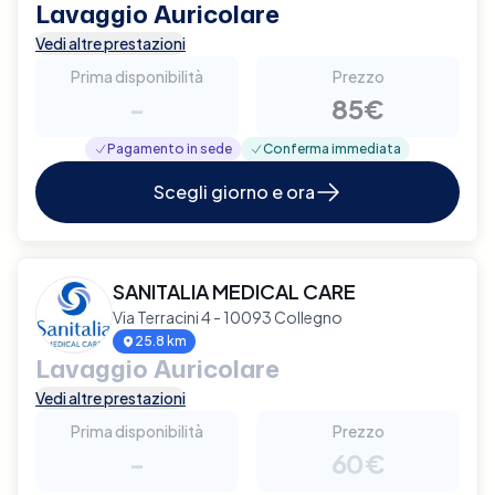
Lavaggio Auricolare
Vedi altre prestazioni
Prima disponibilità
Prezzo
-
85€
Pagamento in sede
Conferma immediata
Scegli giorno e ora
SANITALIA MEDICAL CARE
Via Terracini 4 - 10093 Collegno
25.8 km
Lavaggio Auricolare
Vedi altre prestazioni
Prima disponibilità
Prezzo
-
60€