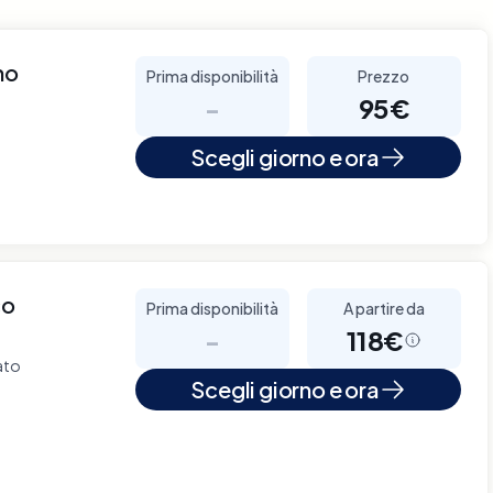
no
Prima disponibilità
Prezzo
-
95€
Scegli giorno e ora
co
Prima disponibilità
A partire da
-
118€
ato
Scegli giorno e ora