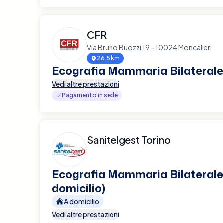
CFR
Via Bruno Buozzi 19 - 10024 Moncalieri
26.5 km
Ecografia Mammaria Bilaterale
Vedi altre prestazioni
Pagamento in sede
Sanitelgest Torino
Ecografia Mammaria Bilaterale
domicilio)
A domicilio
Vedi altre prestazioni