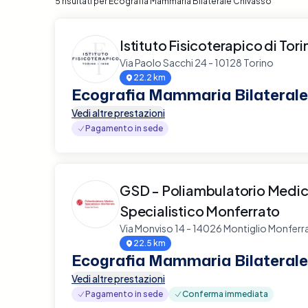
5 risultati per Ecografia Mammaria Bilaterale Chivasso
Istituto Fisicoterapico di Tori
Via Paolo Sacchi 24 - 10128 Torino
22.2 km
Ecografia Mammaria Bilaterale
Vedi altre prestazioni
Pagamento in sede
GSD - Poliambulatorio Medi
Specialistico Monferrato
Via Monviso 14 - 14026 Montiglio Monferr
22.5 km
Ecografia Mammaria Bilaterale
Vedi altre prestazioni
Pagamento in sede
Conferma immediata