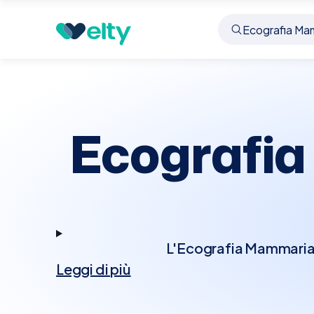
Prenota visita
Ecografia Mammaria Bilaterale
C
Ecografia
L'Ecografia Mammaria Bi
Leggi di più
per esaminare entramb
noduli, cisti o altri 
alla mammografia, so