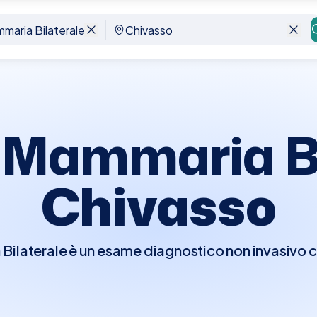
hivasso
 Mammaria Bi
Chivasso
laterale è un esame diagnostico non invasivo che
e le mammelle. Questo esame è essenziale per 
cambiamenti del tessuto mammario, ed è spesso ut
prattutto in donne con tessuto mammario denso. 