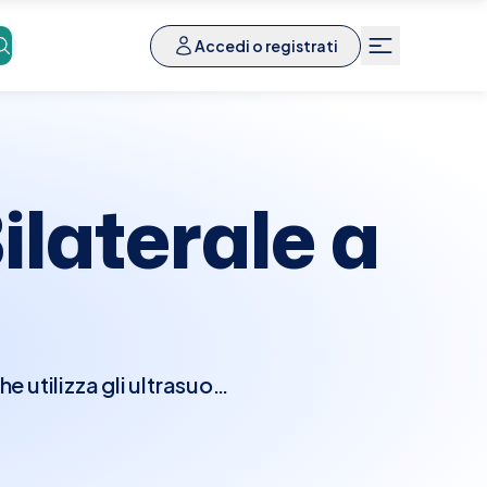
Accedi o registrati
laterale a
 utilizza gli ultrasuoni
valutare anomalie come
ilizzato in complemento
L'ecografia è sicura,