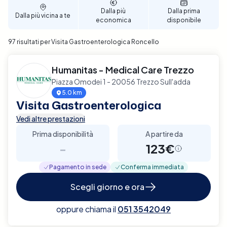
Dalla più
Dalla prima
Dalla più vicina a te
economica
disponibile
97 risultati per Visita Gastroenterologica Roncello
Humanitas - Medical Care Trezzo
Piazza Omodei 1 - 20056 Trezzo Sull'adda
5.0 km
Visita Gastroenterologica
Vedi altre prestazioni
Prima disponibilità
A partire da
-
123€
Pagamento in sede
Conferma immediata
Scegli giorno e ora
oppure chiama il
051 3542049