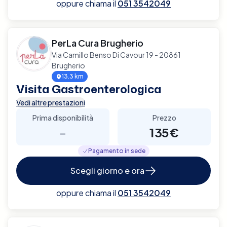
oppure chiama il
051 3542049
PerLa Cura Brugherio
Via Camillo Benso Di Cavour 19 - 20861
Brugherio
13.3 km
Visita Gastroenterologica
Vedi altre prestazioni
Prima disponibilità
Prezzo
-
135€
Pagamento in sede
Scegli giorno e ora
oppure chiama il
051 3542049