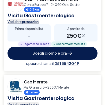
Corso Europa 7 - 24040 Osio Sotto
10.3 km
Visita Gastroenterologica
Vedi altre prestazioni
Prima disponibilità
A partire da
-
250€
Pagamento in sede
Conferma immediata
Scegli giorno e ora
oppure chiama il
051 3542049
Cab Merate
Via Gramsci 5 - 23807 Merate
11.6 km
Visita Gastroenterologica
Vedi altre prestazioni