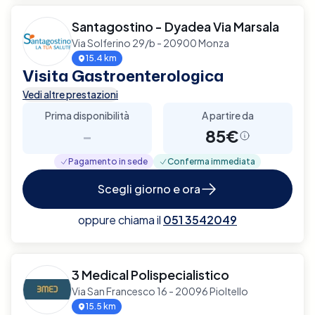
Santagostino - Dyadea Via Marsala
Via Solferino 29/b - 20900 Monza
15.4 km
Visita Gastroenterologica
Vedi altre prestazioni
Prima disponibilità
A partire da
-
85€
Pagamento in sede
Conferma immediata
Scegli giorno e ora
oppure chiama il
051 3542049
3 Medical Polispecialistico
Via San Francesco 16 - 20096 Pioltello
15.5 km