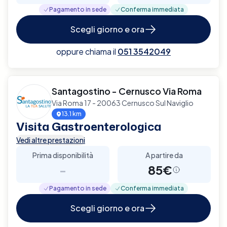
Pagamento in sede
Conferma immediata
Scegli giorno e ora
oppure chiama il
051 3542049
Santagostino - Cernusco Via Roma
Via Roma 17 - 20063 Cernusco Sul Naviglio
13.1 km
Visita Gastroenterologica
Vedi altre prestazioni
Prima disponibilità
A partire da
-
85€
Pagamento in sede
Conferma immediata
Scegli giorno e ora