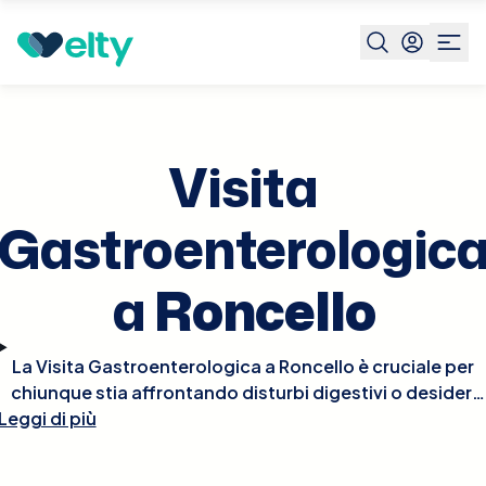
Prenota visita
Visita Gastroenterologica
Roncello
Visita
Gastroenterologic
a
Roncello
La Visita Gastroenterologica a Roncello è cruciale per
chiunque stia affrontando disturbi digestivi o desideri
Leggi di più
valutare la salute del proprio apparato
gastrointestinale. Durante la visita, il gastroenterologo
esaminerà i tuoi sintomi, raccoglierà la tua storia medica