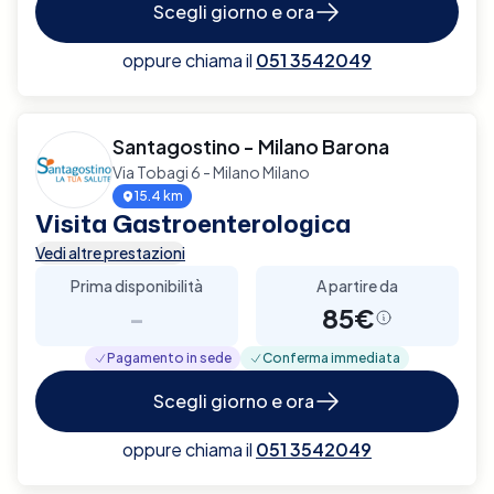
Scegli giorno e ora
oppure chiama il
051 3542049
Santagostino - Milano Barona
Via Tobagi 6 - Milano Milano
15.4 km
Visita Gastroenterologica
Vedi altre prestazioni
Prima disponibilità
A partire da
-
85€
Pagamento in sede
Conferma immediata
Scegli giorno e ora
oppure chiama il
051 3542049