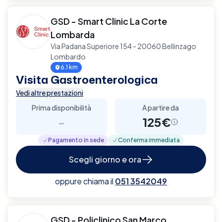
GSD - Smart Clinic La Corte
Lombarda
Via Padana Superiore 154 - 20060 Bellinzago
Lombardo
6.1 km
Visita Gastroenterologica
Vedi altre prestazioni
Prima disponibilità
A partire da
-
125€
Pagamento in sede
Conferma immediata
Scegli giorno e ora
oppure chiama il
051 3542049
GSD - Policlinico San Marco