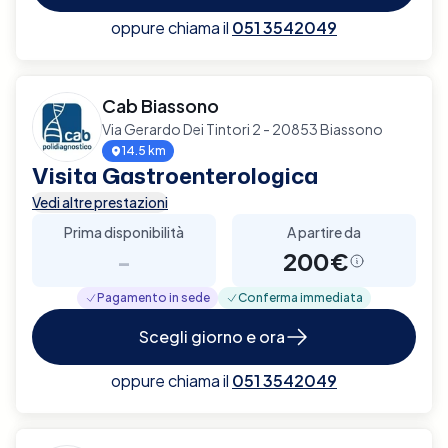
oppure chiama il
051 3542049
Cab Biassono
Via Gerardo Dei Tintori 2 - 20853 Biassono
14.5 km
Visita Gastroenterologica
Vedi altre prestazioni
Prima disponibilità
A partire da
-
200€
Pagamento in sede
Conferma immediata
Scegli giorno e ora
oppure chiama il
051 3542049