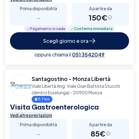
Prima disponibilità
A partire da
-
150€
Pagamento in sede
Conferma immediata
Scegli giorno e ora
oppure chiama il
051 3542049
Santagostino - Monza Libertà
Viale Libertà Ang. Viale Gian Battista Stucchi
(dentro Esselunga) - 20900 Monza
11.7 km
Visita Gastroenterologica
Vedi altre prestazioni
Prima disponibilità
A partire da
-
85€