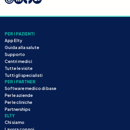
PER I PAZIENTI
App Elty
Guida alla salute
Supporto
Centri medici
Tutte le visite
Tutti gli specialisti
PER I PARTNER
Software medico di base
Per le aziende
Per le cliniche
Partnerships
ELTY
Chi siamo
Lavora con noi