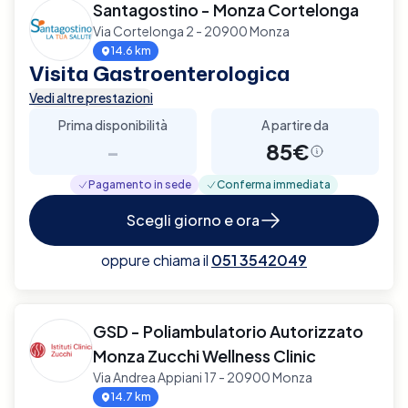
Santagostino - Monza Cortelonga
Via Cortelonga 2 - 20900 Monza
14.6 km
Visita Gastroenterologica
Vedi altre prestazioni
Prima disponibilità
A partire da
-
85€
Pagamento in sede
Conferma immediata
Scegli giorno e ora
oppure chiama il
051 3542049
GSD - Poliambulatorio Autorizzato
Monza Zucchi Wellness Clinic
Via Andrea Appiani 17 - 20900 Monza
14.7 km