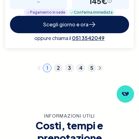
-
145€
Pagamento in sede
Conferma immediata
Scegli giorno e ora
oppure chiama il
051 3542049
1
2
3
4
5
INFORMAZIONI UTILI
Costi, tempi e
prenotazione