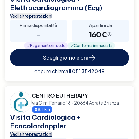
Elettrocardiogramma (Ecg)
Vedi altre prestazioni
Prima disponibilità
A partire da
-
160€
Pagamento in sede
Conferma immediata
Scegli giorno e ora
oppure chiama il
051 3542049
CENTRO EUTHERAPY
Via G.m. Ferrario 18 - 20864 Agrate Brianza
8.7 km
Visita Cardiologica +
Ecocolordoppler
Vedi altre prestazioni