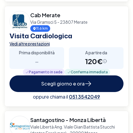
Cab Merate
Via Gramsci 5 - 23807 Merate
11.6 km
Visita Cardiologica
Vedi altre prestazioni
Prima disponibilità
A partire da
-
120€
Pagamento in sede
Conferma immediata
Scegli giorno e ora
oppure chiama il
051 3542049
Santagostino - Monza Libertà
Viale Libertà Ang. Viale Gian Battista Stucchi
(dentro Esselunga) - 20900 Monza