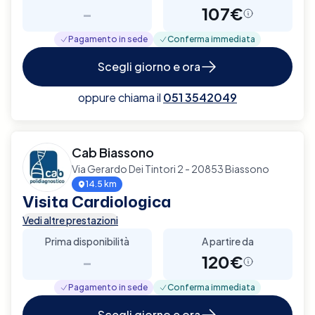
-
107€
Pagamento in sede
Conferma immediata
Scegli giorno e ora
oppure chiama il
051 3542049
Cab Biassono
Via Gerardo Dei Tintori 2 - 20853 Biassono
14.5 km
Visita Cardiologica
Vedi altre prestazioni
Prima disponibilità
A partire da
-
120€
Pagamento in sede
Conferma immediata
Scegli giorno e ora