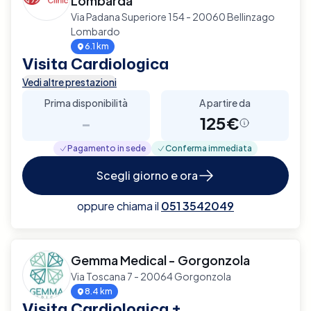
Lombarda
Via Padana Superiore 154 - 20060 Bellinzago
Lombardo
6.1 km
Visita Cardiologica
Vedi altre prestazioni
Prima disponibilità
A partire da
-
125€
Pagamento in sede
Conferma immediata
Scegli giorno e ora
oppure chiama il
051 3542049
Gemma Medical - Gorgonzola
Via Toscana 7 - 20064 Gorgonzola
8.4 km
Visita Cardiologica +