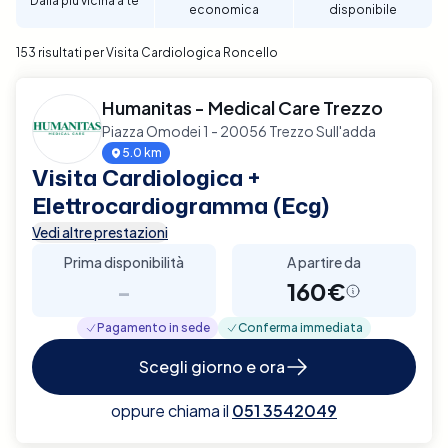
Dalla più vicina a te
economica
disponibile
per garantire un supporto diagnostico completo e
affidabile per la tua salute cardiaca a Roncello.
153 risultati per Visita Cardiologica Roncello
Humanitas - Medical Care Trezzo
Piazza Omodei 1 - 20056 Trezzo Sull'adda
5.0 km
Visita Cardiologica +
Elettrocardiogramma (Ecg)
Vedi altre prestazioni
Prima disponibilità
A partire da
-
160€
Pagamento in sede
Conferma immediata
Scegli giorno e ora
oppure chiama il
051 3542049