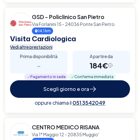
GSD - Policlinico San Pietro
Via Forlanini 15 - 24036 Ponte San Pietro
14.1 km
Visita Cardiologica
Vedi altre prestazioni
Prima disponibilità
A partire da
-
184€
Pagamento in sede
Conferma immediata
Scegli giorno e ora
oppure chiama il
051 3542049
CENTRO MEDICO RISANA
Via 1° Maggio 12 - 20835 Muggio'