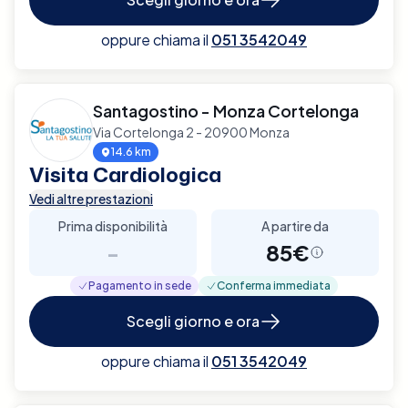
oppure chiama il
051 3542049
Santagostino - Monza Cortelonga
Via Cortelonga 2 - 20900 Monza
14.6 km
Visita Cardiologica
Vedi altre prestazioni
Prima disponibilità
A partire da
-
85€
Pagamento in sede
Conferma immediata
Scegli giorno e ora
oppure chiama il
051 3542049