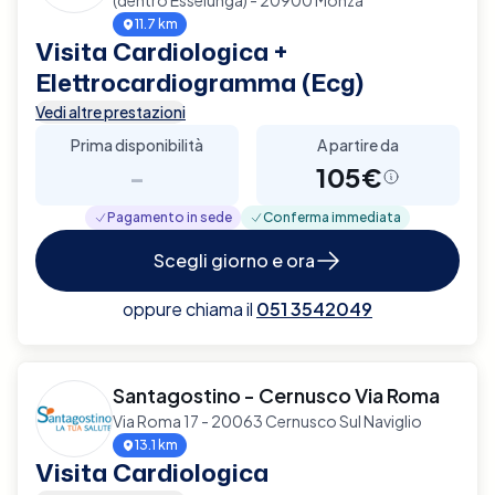
11.7 km
Visita Cardiologica +
Elettrocardiogramma (Ecg)
Vedi altre prestazioni
Prima disponibilità
A partire da
-
105€
Pagamento in sede
Conferma immediata
Scegli giorno e ora
oppure chiama il
051 3542049
Santagostino - Cernusco Via Roma
Via Roma 17 - 20063 Cernusco Sul Naviglio
13.1 km
Visita Cardiologica