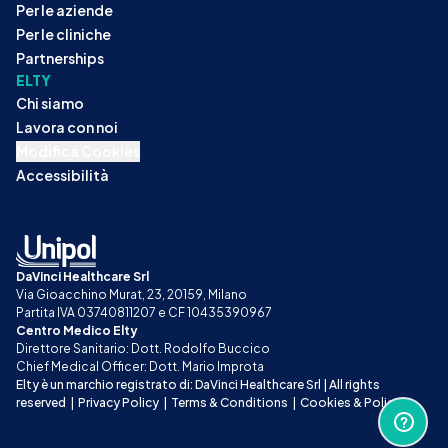
Per le aziende
Per le cliniche
Partnerships
ELTY
Chi siamo
Lavora con noi
Modifica Cookies
Accessibilità
DaVinci Healthcare Srl
Via Gioacchino Murat, 23, 20159, Milano
Partita IVA 03740811207 e CF 10435390967
Centro Medico Elty
Direttore Sanitario: Dott. Rodolfo Buccico
Chief Medical Officer: Dott. Mario Improta
Elty è un marchio registrato di: DaVinci Healthcare Srl | All rights 
reserved
|
Privacy Policy
|
Terms & Conditions
|
Cookies & Policy