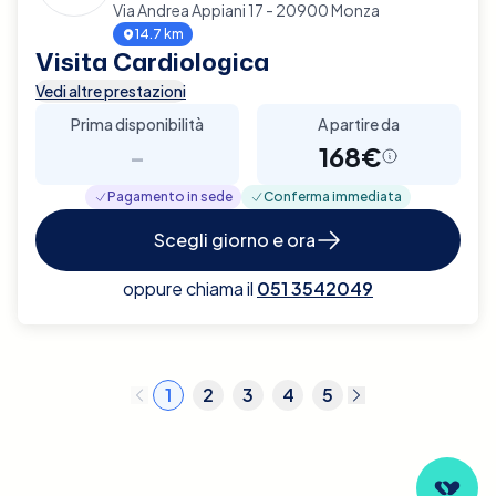
Via Andrea Appiani 17 - 20900 Monza
14.7 km
Visita Cardiologica
Vedi altre prestazioni
Prima disponibilità
A partire da
-
168€
Pagamento in sede
Conferma immediata
Scegli giorno e ora
oppure chiama il
051 3542049
1
2
3
4
5