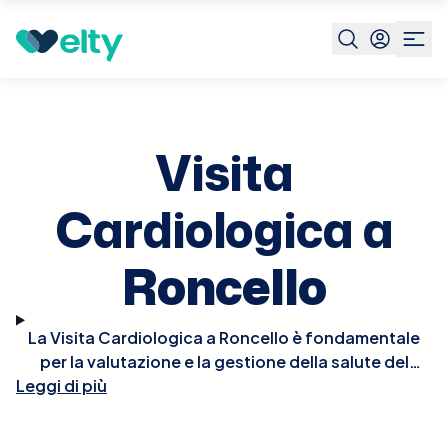
Prenota visita
Visita Cardiologica
Roncello
Visita
Cardiologica a
Roncello
La Visita Cardiologica a Roncello è fondamentale
per la valutazione e la gestione della salute del
Leggi di più
cuore. Durante la visita, il cardiologo effettuerà un
esame fisico approfondito, potrebbe ascoltare il
battito del cuore per rilevare irregolarità e, se