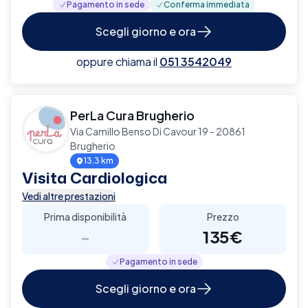
Pagamento in sede
Conferma immediata
Scegli giorno e ora
oppure chiama il
051 3542049
PerLa Cura Brugherio
Via Camillo Benso Di Cavour 19 - 20861
Brugherio
13.3 km
Visita Cardiologica
Vedi altre prestazioni
Prima disponibilità
Prezzo
-
135€
Pagamento in sede
Scegli giorno e ora