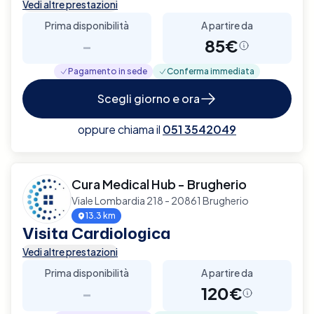
Vedi altre prestazioni
Prima disponibilità
A partire da
-
85€
Pagamento in sede
Conferma immediata
Scegli giorno e ora
oppure chiama il
051 3542049
Cura Medical Hub - Brugherio
Viale Lombardia 218 - 20861 Brugherio
13.3 km
Visita Cardiologica
Vedi altre prestazioni
Prima disponibilità
A partire da
-
120€