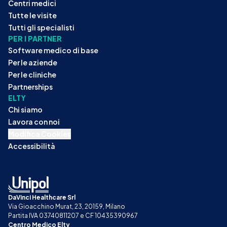
Centri medici
Tutte le visite
Tutti gli specialisti
PER I PARTNER
Software medico di base
Per le aziende
Per le cliniche
Partnerships
ELTY
Chi siamo
Lavora con noi
Modifica Cookies
Accessibilità
DaVinci Healthcare Srl
Via Gioacchino Murat, 23, 20159, Milano
Partita IVA 03740811207 e CF 10435390967
Centro Medico Elty