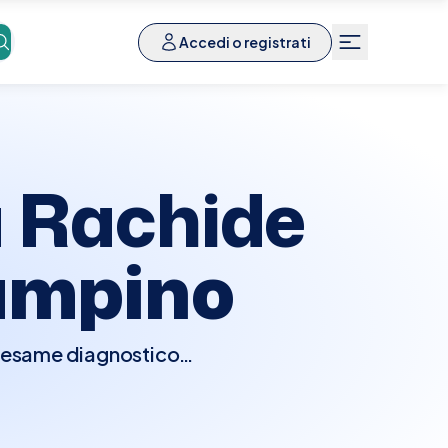
Accedi o registrati
 Rachide
ampino
n esame diagnostico
 della parte bassa della
rmente importante per
el canale vertebrale,