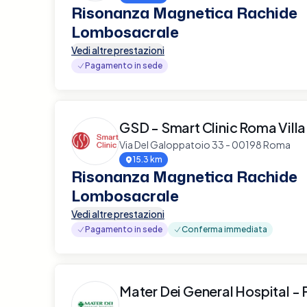
Risonanza Magnetica Rachide
Lombosacrale
Vedi altre prestazioni
Pagamento in sede
GSD - Smart Clinic Roma Vill
Via Del Galoppatoio 33 - 00198 Roma
15.3 km
Risonanza Magnetica Rachide
Lombosacrale
Vedi altre prestazioni
Pagamento in sede
Conferma immediata
Mater Dei General Hospital - 