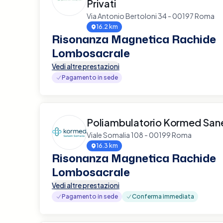
Privati
Via Antonio Bertoloni 34 - 00197 Roma
16.2 km
Risonanza Magnetica Rachide
Lombosacrale
Vedi altre prestazioni
Pagamento in sede
Poliambulatorio Kormed San
Viale Somalia 108 - 00199 Roma
16.3 km
Risonanza Magnetica Rachide
Lombosacrale
Vedi altre prestazioni
Pagamento in sede
Conferma immediata