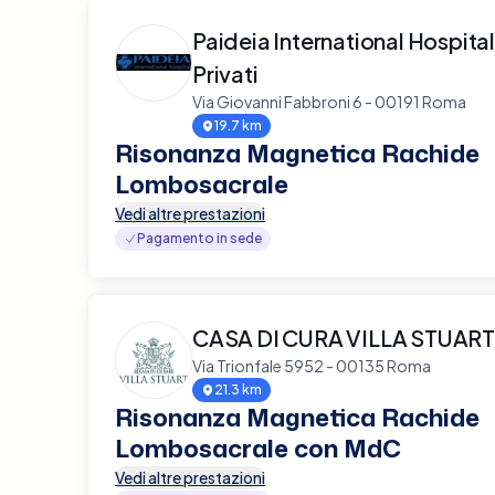
Paideia International Hospital
Privati
Via Giovanni Fabbroni 6 - 00191 Roma
19.7 km
Risonanza Magnetica Rachide
Lombosacrale
Vedi altre prestazioni
Pagamento in sede
CASA DI CURA VILLA STUART
Via Trionfale 5952 - 00135 Roma
21.3 km
Risonanza Magnetica Rachide
Lombosacrale con MdC
Vedi altre prestazioni