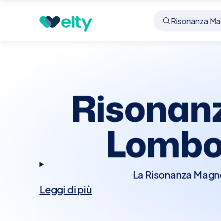
Prenota visita
Risonanza Magnetica Rachide L
Risonan
Lombo
La Risonanza Magne
Leggi di più
avanzato che sfrutta ca
colonna vertebrale e
diagnosticare e moni