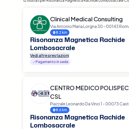
12 risultati per Risonanza Magnetica Rachide Lombosacrale C
Clinical Medical Consulting
Via Antonio Maria Lorgna 30 - 00143 Rom
8.2 km
Risonanza Magnetica Rachide
Lombosacrale
Vedi altre prestazioni
Pagamento in sede
CENTRO MEDICO POLISPEC
CSL
Piazzale Leonardo Da Vinci 1 - 00073 Cas
8.6 km
Risonanza Magnetica Rachide
Lombosacrale