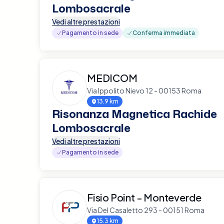
Lombosacrale
Vedi altre prestazioni
Pagamento in sede
Conferma immediata
MEDICOM
Via Ippolito Nievo 12 - 00153 Roma
13.9 km
Risonanza Magnetica Rachide
Lombosacrale
Vedi altre prestazioni
Pagamento in sede
Fisio Point - Monteverde
Via Del Casaletto 293 - 00151 Roma
15.3 km