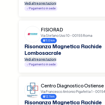
Vedi altre prestazioni
Pagamento in sede
FISIORAD
Via Stefano Ussi 10 - 00155 Roma
11.0 km
Risonanza Magnetica Rachide
Lombosacrale
Vedi altre prestazioni
Pagamento in sede
Centro Diagnostico Ostiense
Via Francesco Antonio Pigafetta 1 - 001
12.1 km
Risonanza Magnetica Rachide