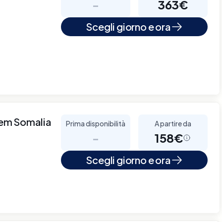
-
363€
Scegli giorno e ora
em Somalia
Prima disponibilità
A partire da
-
158€
Scegli giorno e ora