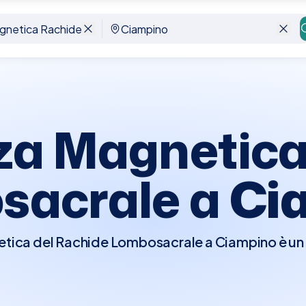
ombosacrale
Ciampino
za Magnetica
sacrale a
Ci
tica del Rachide Lombosacrale a Ciampino è u
mpi magnetici per ottenere immagini dettagliate
 del sacro. Questo tipo di risonanza è particola
torare condizioni come ernie del disco, stenosi d