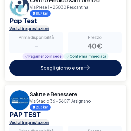
Centro Medico San Lorenzo
Via Prese 1 - 25030 Pescantina
18.7 km
Pap Test
Vedi altre prestazioni
Prima disponibilità
Prezzo
-
40€
Pagamento in sede
Conferma immediata
Scegli giorno e ora
Salute e Benessere
Via Stadio 36 - 36071 Arzignano
21.3 km
PAP TEST
Vedi altre prestazioni
Prima disponibilità
Prezzo