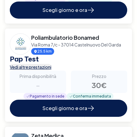
Scegli giorno e ora
Poliambulatorio Bonamed
Via Roma 7/c - 37014 Castelnuovo Del Garda
25.5 km
Pap Test
Vedi altre prestazioni
Prima disponibilità
Prezzo
-
30€
Pagamento in sede
Conferma immediata
Scegli giorno e ora
Zeta Medica