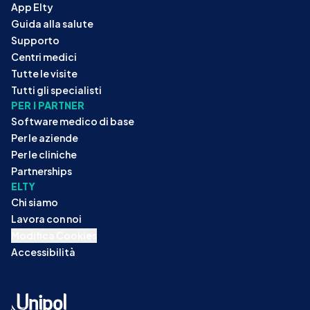
App Elty
Guida alla salute
Supporto
Centri medici
Tutte le visite
Tutti gli specialisti
PER I PARTNER
Software medico di base
Per le aziende
Per le cliniche
Partnerships
ELTY
Chi siamo
Lavora con noi
Modifica Cookies
Accessibilità