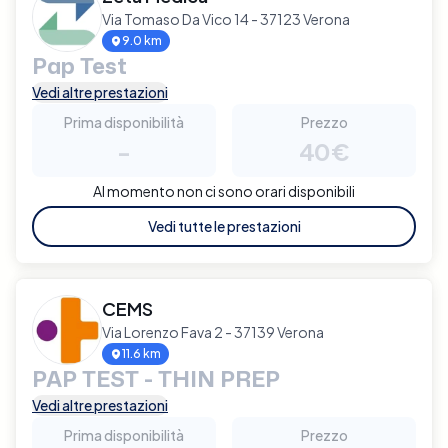
Via Tomaso Da Vico 14 - 37123 Verona
9.0 km
Pap Test
Vedi altre prestazioni
Prima disponibilità
Prezzo
-
40€
Al momento non ci sono orari disponibili
Vedi tutte le prestazioni
CEMS
Via Lorenzo Fava 2 - 37139 Verona
11.6 km
PAP TEST - THIN PREP
Vedi altre prestazioni
Prima disponibilità
Prezzo