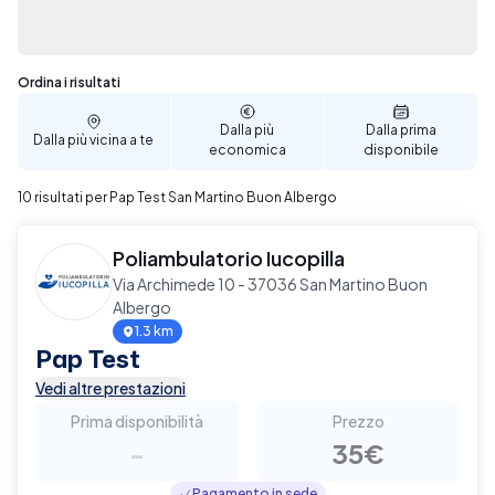
Sono stati trovati 10 risultati
Ordina i risultati
Dalla più
Dalla prima
Dalla più vicina a te
economica
disponibile
10 risultati per Pap Test San Martino Buon Albergo
Poliambulatorio Iucopilla
Via Archimede 10 - 37036 San Martino Buon
Albergo
1.3 km
Pap Test
Vedi altre prestazioni
Prima disponibilità
Prezzo
-
35€
Pagamento in sede