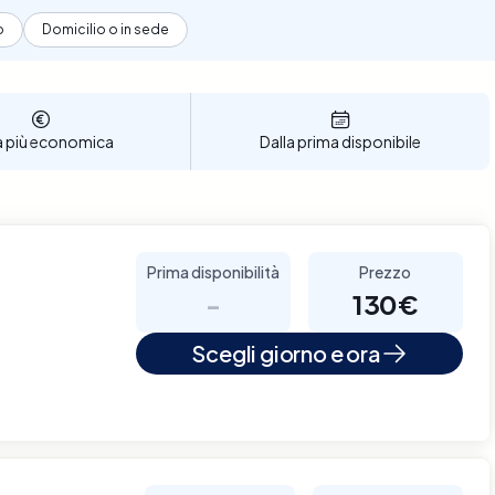
o
Domicilio o in sede
a più economica
Dalla prima disponibile
Prima disponibilità
Prezzo
-
130€
Scegli giorno e ora