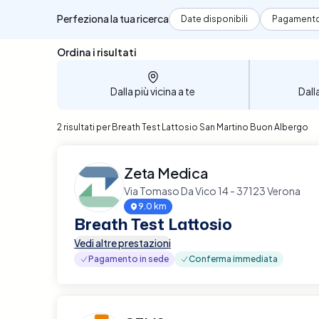
Perfeziona la tua ricerca
Date disponibili
Pagament
Sono stati trovati 2 risultati
Ordina i risultati
Dalla più vicina a te
Dall
2 risultati per Breath Test Lattosio San Martino Buon Albergo
Zeta Medica
Via Tomaso Da Vico 14 - 37123 Verona
9.0 km
Breath Test Lattosio
Vedi altre prestazioni
Pagamento in sede
Conferma immediata