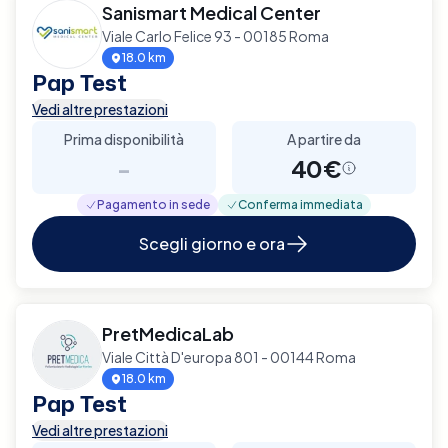
Sanismart Medical Center
Viale Carlo Felice 93 - 00185 Roma
18.0 km
Pap Test
Vedi altre prestazioni
Prima disponibilità
A partire da
-
40€
Pagamento in sede
Conferma immediata
Scegli giorno e ora
PretMedicaLab
Viale Città D'europa 801 - 00144 Roma
18.0 km
Pap Test
Vedi altre prestazioni