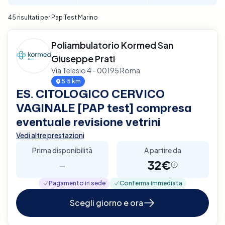
45 risultati per Pap Test Marino
Poliambulatorio Kormed San
Giuseppe Prati
Via Telesio 4 - 00195 Roma
5.5 km
ES. CITOLOGICO CERVICO
VAGINALE [PAP test] compresa
eventuale revisione vetrini
Vedi altre prestazioni
Prima disponibilità
A partire da
-
32€
Pagamento in sede
Conferma immediata
Scegli giorno e ora