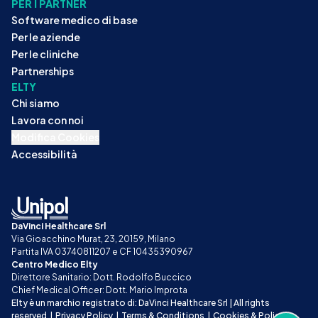
PER I PARTNER
Software medico di base
Per le aziende
Per le cliniche
Partnerships
ELTY
Chi siamo
Lavora con noi
Modifica Cookies
Accessibilità
DaVinci Healthcare Srl
Via Gioacchino Murat, 23, 20159, Milano
Partita IVA 03740811207 e CF 10435390967
Centro Medico Elty
Direttore Sanitario: Dott. Rodolfo Buccico
Chief Medical Officer: Dott. Mario Improta
Elty è un marchio registrato di: DaVinci Healthcare Srl | All rights 
reserved
|
Privacy Policy
|
Terms & Conditions
|
Cookies & Policy