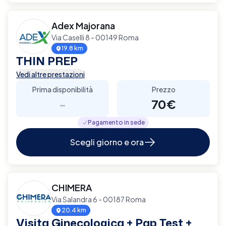
Adex Majorana
Via Caselli 8 - 00149 Roma
19.8 km
THIN PREP
Vedi altre prestazioni
Prima disponibilità
Prezzo
-
70€
Pagamento in sede
Scegli giorno e ora
CHIMERA
Via Salandra 6 - 00187 Roma
20.4 km
Visita Ginecologica + Pap Test +