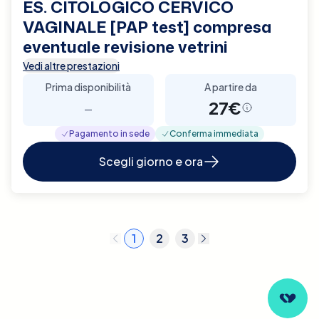
ES. CITOLOGICO CERVICO
VAGINALE [PAP test] compresa
eventuale revisione vetrini
Vedi altre prestazioni
Prima disponibilità
A partire da
-
27€
Pagamento in sede
Conferma immediata
Scegli giorno e ora
1
2
3