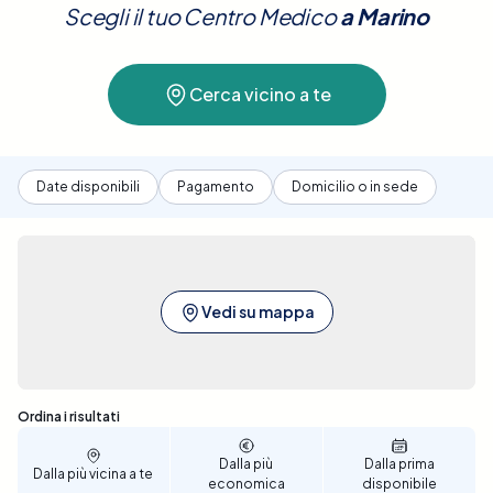
Scegli il tuo Centro Medico
a
Marino
preferisci.
Prenota ora per un controllo preventivo
anomalie.
efficace a Marino
.
Cerca vicino a te
Date disponibili
Pagamento
Domicilio o in sede
Vedi su mappa
Sono stati trovati 45 risultati
Ordina i risultati
Dalla più
Dalla prima
Dalla più vicina a te
economica
disponibile