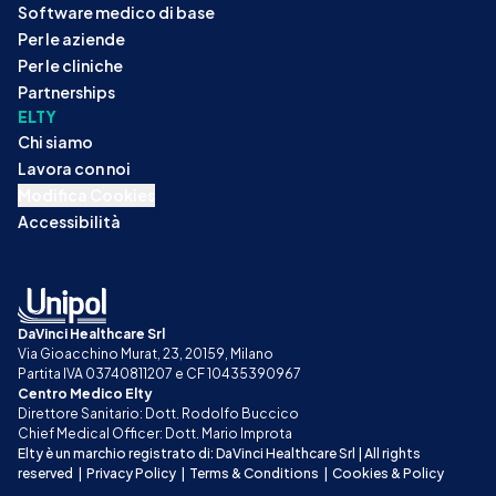
Software medico di base
Per le aziende
Per le cliniche
Partnerships
ELTY
Chi siamo
Lavora con noi
Modifica Cookies
Accessibilità
DaVinci Healthcare Srl
Via Gioacchino Murat, 23, 20159, Milano
Partita IVA 03740811207 e CF 10435390967
Centro Medico Elty
Direttore Sanitario: Dott. Rodolfo Buccico
Chief Medical Officer: Dott. Mario Improta
Elty è un marchio registrato di: DaVinci Healthcare Srl | All rights 
reserved
|
Privacy Policy
|
Terms & Conditions
|
Cookies & Policy