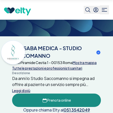
Centri medici
SAN SABA MEDICA - STUDIO
SACCOMANNO
SAN SABA MEDICA - STUDIO
SACCOMANNO
Viale Piramide Cestia 1 - 00153 Roma
Mostra mappa
Tutte le prestazioni e professionisti sanitari
Descrizione
Da anni lo Studio Saccomanno si impegna ad
offrire al paziente un servizio sempre più
completo, mirato alla prevenzione ed al
Leggi di più
mantenimento del benessere globale della
Prenota online
persona.
Oppure chiama Elty al
051 3542049