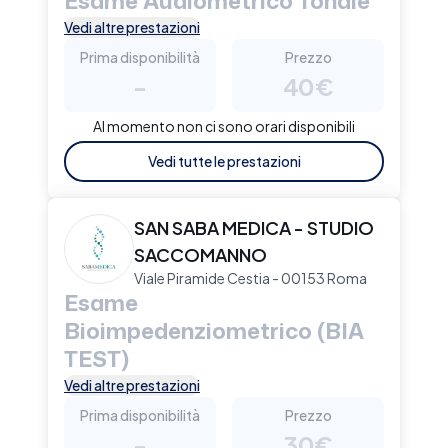
Esame Audiometrico Tonale
Vedi altre prestazioni
Prima disponibilità
Prezzo
-
40€
Al momento non ci sono orari disponibili
Vedi tutte le prestazioni
SAN SABA MEDICA - STUDIO
SACCOMANNO
Viale Piramide Cestia - 00153 Roma
Esame
Bioimpedenziometrico (BIA
TEST)
Vedi altre prestazioni
Prima disponibilità
Prezzo
-
30€