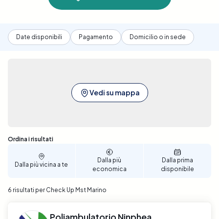
Date disponibili
Pagamento
Domicilio o in sede
Vedi su mappa
Sono stati trovati 6 risultati
Ordina i risultati
Dalla più
Dalla prima
Dalla più vicina a te
economica
disponibile
6 risultati per Check Up Mst Marino
Poliambulatorio Ninphea