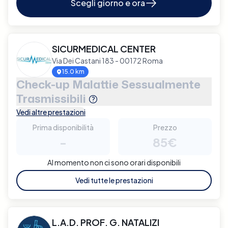
Scegli giorno e ora
SICURMEDICAL CENTER
Via Dei Castani 183 - 00172 Roma
15.0 km
Check-up Malattie Sessualmente
Trasmissibili
Vedi altre prestazioni
Prima disponibilità
Prezzo
-
85€
Al momento non ci sono orari disponibili
Vedi tutte le prestazioni
L.A.D. PROF. G. NATALIZI