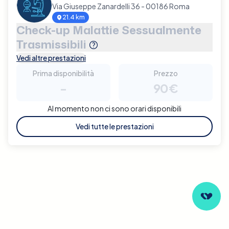
Via Giuseppe Zanardelli 36 - 00186 Roma
21.4 km
Check-up Malattie Sessualmente
Trasmissibili
Vedi altre prestazioni
Prima disponibilità
Prezzo
-
90€
Al momento non ci sono orari disponibili
Vedi tutte le prestazioni