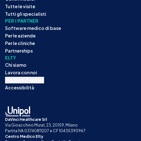
Tutte le visite
Tutti gli specialisti
PER I PARTNER
Software medico di base
Per le aziende
Per le cliniche
Partnerships
ELTY
Chi siamo
Lavora con noi
Modifica Cookies
Accessibilità
DaVinci Healthcare Srl
Via Gioacchino Murat, 23, 20159, Milano
Partita IVA 03740811207 e CF 10435390967
Centro Medico Elty