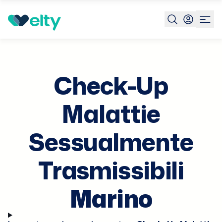
Prenota visita
Check Up Mst
Marino
Check-Up
Malattie
Sessualmente
Trasmissibili
Marino