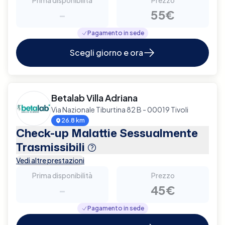
-
55€
Pagamento in sede
Scegli giorno e ora
Betalab Villa Adriana
Via Nazionale Tiburtina 82 B - 00019 Tivoli
26.8 km
Check-up Malattie Sessualmente
Trasmissibili
Vedi altre prestazioni
Prima disponibilità
Prezzo
-
45€
Pagamento in sede