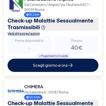
Via Cervesato / Angolo Via Tiburtina 642 7 -
00159 Roma
18.2 km
Check-up Malattie Sessualmente
Trasmissibili
Vedi altre prestazioni
Prima disponibilità
Prezzo
-
40€
Pagamento in sede
Scegli giorno e ora
CHIMERA
Via Salandra 6 - 00187 Roma
20.4 km
Check-up Malattie Sessualmente