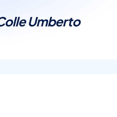
renotazione dell'esame,
nibilità. Prenota ora la
Colle Umberto
 e l'ora che meglio si