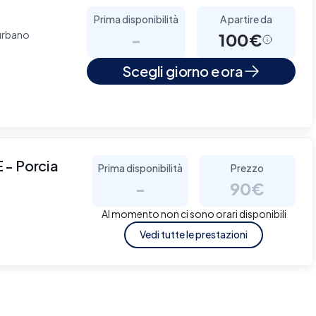
Prima disponibilità
A partire da
'urbano
-
100€
Scegli giorno e ora
- Porcia
Prima disponibilità
Prezzo
-
90€
Al momento non ci sono orari disponibili
Vedi tutte le prestazioni