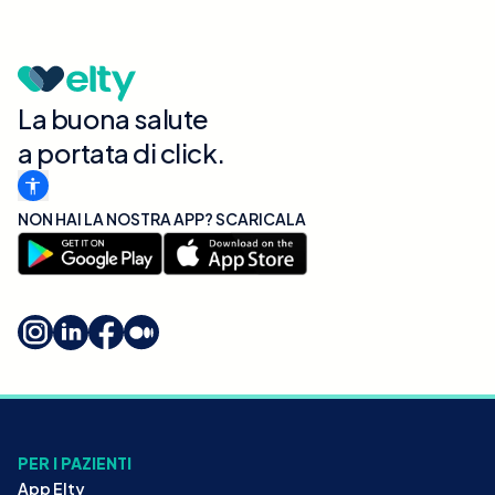
La buona salute
a portata di click.
NON HAI LA NOSTRA APP? SCARICALA
PER I PAZIENTI
App Elty