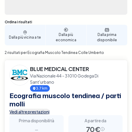
Sono stati trovati 2 risultati
Ordina i risultati
Dalla più
Dalla prima
Dalla più vicina a te
economica
disponibile
2 risultati per Ecografia Muscolo Tendinea Colle Umberto
BLUE MEDICAL CENTER
Via Nazionale 44 - 31010 Godega Di
Sant'urbano
3.7 km
Ecografia muscolo tendinea / parti
molli
Vedi altre prestazioni
Prima disponibilità
A partire da
-
70€