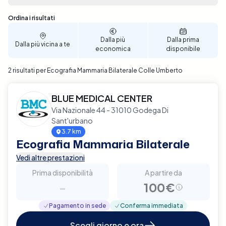
prezzo. Con pochi semplici passaggi, puoi scegliere
la data e l'ora che meglio si adattano alle tue
Sono stati trovati 2 risultati
Ordina i risultati
necessità, rendendo la prenotazione semplice e
veloce. Prenota ora un'Ecografia Mammaria
Dalla più
Dalla prima
Dalla più vicina a te
Bilaterale a Colle Umberto con Elty e assicurati un
economica
disponibile
controllo approfondito e affidabile della tua salute
2 risultati per Ecografia Mammaria Bilaterale Colle Umberto
mammaria.
BLUE MEDICAL CENTER
Via Nazionale 44 - 31010 Godega Di
Sant'urbano
3.7 km
Ecografia Mammaria Bilaterale
Vedi altre prestazioni
Prima disponibilità
A partire da
-
100€
Pagamento in sede
Conferma immediata
Scegli giorno e ora