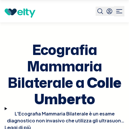
Prenota visita
Ecografia Mammaria Bilaterale
Colle
Umberto
Ecografia
Mammaria
Bilaterale a
Colle
Umberto
L'Ecografia Mammaria Bilaterale è un esame
diagnostico non invasivo che utilizza gli ultrasuoni
Leggi di più
per esaminare entrambe le mammelle. Questo