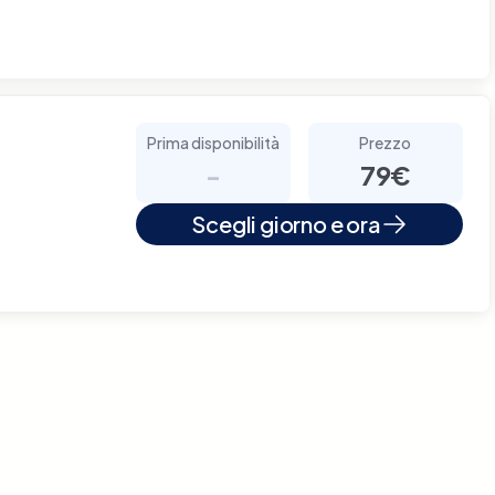
Prima disponibilità
Prezzo
-
79€
Scegli giorno e ora