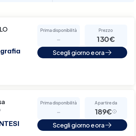
LLO
Prima disponibilità
Prezzo
-
130€
grafia
Scegli giorno e ora
sa
Prima disponibilità
A partire da
a
-
189€
NTESI
Scegli giorno e ora