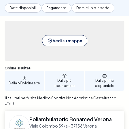
Date disponibili
Pagamento
Domicilio o in sede
Vedi su mappa
Sono stati trovati 11 risultati
Ordina i risultati
Dalla più
Dalla prima
Dalla più vicina a te
economica
disponibile
11 risultati per Visita Medico Sportiva Non Agonistica Castelfranco
Emilia
Poliambulatorio Bonamed Verona
Viale Colombo 39/a - 37138 Verona