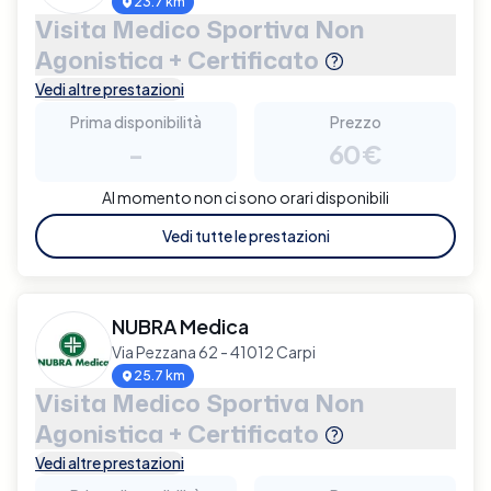
23.7 km
Visita Medico Sportiva Non
Agonistica + Certificato
Vedi altre prestazioni
Prima disponibilità
Prezzo
-
60€
Al momento non ci sono orari disponibili
Vedi tutte le prestazioni
NUBRA Medica
Via Pezzana 62 - 41012 Carpi
25.7 km
Visita Medico Sportiva Non
Agonistica + Certificato
Vedi altre prestazioni