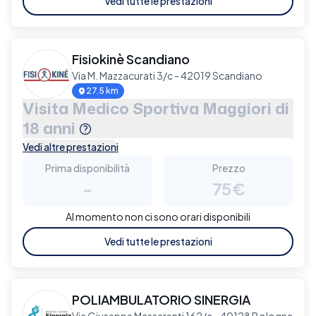
Vedi tutte le prestazioni
Fisiokinè Scandiano
Via M. Mazzacurati 3/c - 42019 Scandiano
27.5 km
Visita Medico Sportiva Maggiori di
18 anni
Vedi altre prestazioni
Prima disponibilità
Prezzo
-
75€
Al momento non ci sono orari disponibili
Vedi tutte le prestazioni
POLIAMBULATORIO SINERGIA
Via Giuseppe Massarenti 162/a - 40128 Bologna