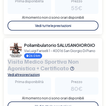
Prima disponibilità
Prezzo
-
55€
Al momento non ci sono orari disponibili
Vedi tutte le prestazioni
Poliambulatorio SALUSANGIORGIO
Via Luigi Fariselli 1 - 40016 San Giorgio Di Piano
26.0 km
Visita Medico Sportiva Non
Agonistica + Certificato
Vedi altre prestazioni
Prima disponibilità
Prezzo
-
80€
Al momento non ci sono orari disponibili