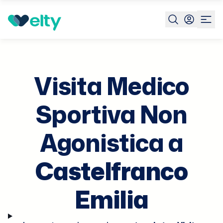
Prenota visita
Visita Medico Sportiva Non Agonistica
Ca
Em
Visita Medico
Sportiva Non
Agonistica a
Castelfranco
Emilia