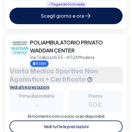
Pagamento in sede
Scegli giorno e ora
POLIAMBULATORIO PRIVATO
WADDAN CENTER
Via Tiraboschi 55 - 41124 Modena
11.1 km
Visita Medico Sportiva Non
Agonistica + Certificato
Vedi altre prestazioni
Prima disponibilità
Prezzo
-
50€
Al momento non ci sono orari disponibili
Vedi tutte le prestazioni