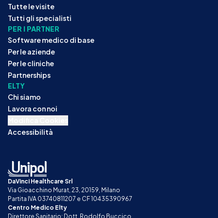
Tutte le visite
Tutti gli specialisti
PER I PARTNER
Software medico di base
Per le aziende
Per le cliniche
Partnerships
ELTY
Chi siamo
Lavora con noi
Modifica Cookies
Accessibilità
DaVinci Healthcare Srl
Via Gioacchino Murat, 23, 20159, Milano
Partita IVA 03740811207 e CF 10435390967
Centro Medico Elty
Direttore Sanitario: Dott. Rodolfo Buccico