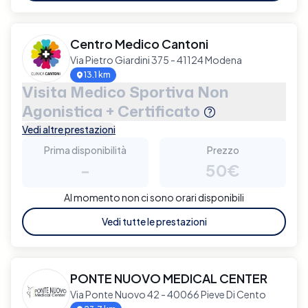
Centro Medico Cantoni
Via Pietro Giardini 375 - 41124 Modena
13.1 km
Visita Medico Sportiva Non
Agonistica + Certificato
Vedi altre prestazioni
Prima disponibilità
Prezzo
-
50€
Al momento non ci sono orari disponibili
Vedi tutte le prestazioni
PONTE NUOVO MEDICAL CENTER
Via Ponte Nuovo 42 - 40066 Pieve Di Cento