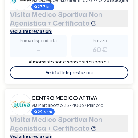
27.7 km
Visita Medico Sportiva Non
Agonistica + Certificato
Vedi altre prestazioni
Prima disponibilità
Prezzo
-
60€
Al momento non ci sono orari disponibili
Vedi tutte le prestazioni
CENTRO MEDICO ATTIVA
Via Marzabotto 25 - 40067 Pianoro
29.6 km
Visita Medico Sportiva Non
Agonistica + Certificato
Vedi altre prestazioni