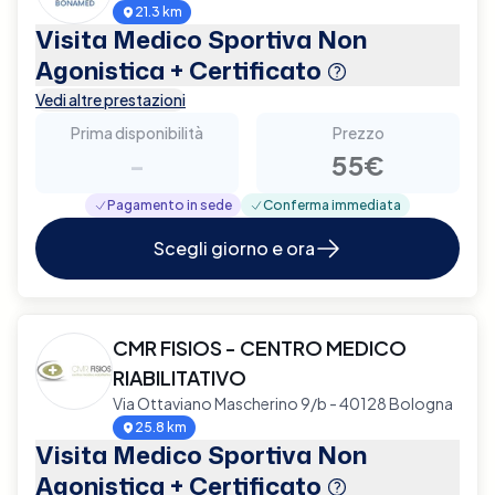
21.3 km
Visita Medico Sportiva Non
Agonistica + Certificato
Vedi altre prestazioni
Prima disponibilità
Prezzo
-
55€
Pagamento in sede
Conferma immediata
Scegli giorno e ora
CMR FISIOS - CENTRO MEDICO
RIABILITATIVO
Via Ottaviano Mascherino 9/b - 40128 Bologna
25.8 km
Visita Medico Sportiva Non
Agonistica + Certificato