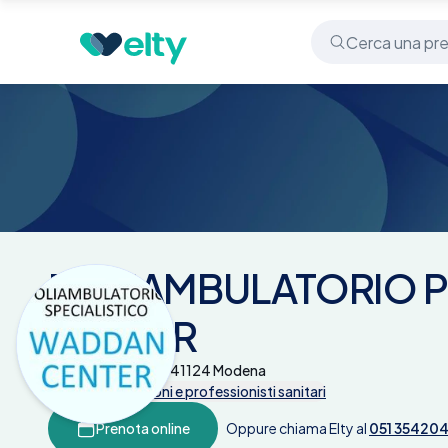
Centri medici
POLIAMBULATORIO PRIVATO WAD
POLIAMBULATORIO 
CENTER
Via Tiraboschi 55 - 41124 Modena
Tutte le prestazioni e professionisti sanitari
Prenota online
Oppure chiama Elty al
051 35420