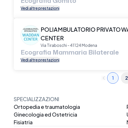
Ecografia Gomito
Vedi altre prestazioni
POLIAMBULATORIO PRIVATO 
CENTER
Via Tiraboschi - 41124 Modena
Ecografia Mammaria Bilaterale
Vedi altre prestazioni
1
2
SPECIALIZZAZIONI
Ortopedia e traumatologia
Ginecologia ed Ostetricia
Fisiatria