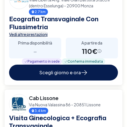
(dentro Esselunga) - 20900 Monza
2.7 km
Ecografia Transvaginale Con
Flussimetria
Vedi altre prestazioni
Prima disponibilità
A partire da
-
110€
Pagamento in sede
Conferma immediata
Scegli giorno e ora
Cab Lissone
Via Nuova Valassina 86 - 20851 Lissone
3.4 km
Visita Ginecologica + Ecografia
Transvaginale