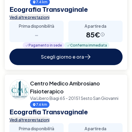
7.4 km
Ecografia Transvaginale
Vedi altre prestazioni
Prima disponibilità
A partire da
-
85€
Pagamento in sede
Conferma immediata
Scegli giorno e ora
Centro Medico Ambrosiano
Fisioterapico
Via Libero Biagi 65 - 20151 Sesto San Giovanni
7.6 km
Ecografia Transvaginale
Vedi altre prestazioni
Prima disponibilità
A partire da