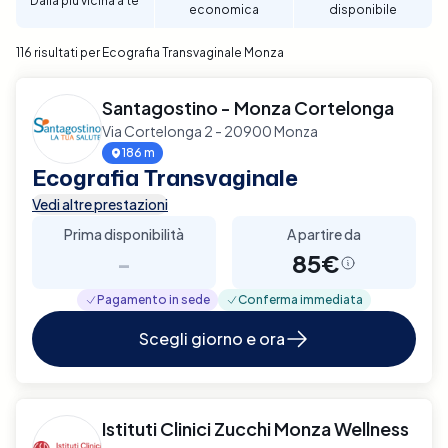
Dalla più vicina a te
economica
disponibile
veloce. Prenota ora un'Ecografia Transvaginale a
Monza con Elty e prenditi cura della tua salute
116 risultati per Ecografia Transvaginale Monza
femminile con efficienza e discrezione.
Santagostino - Monza Cortelonga
Via Cortelonga 2 - 20900 Monza
186 m
Ecografia Transvaginale
Vedi altre prestazioni
Prima disponibilità
A partire da
-
85€
Pagamento in sede
Conferma immediata
Scegli giorno e ora
Istituti Clinici Zucchi Monza Wellness