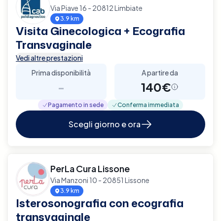
Via Piave 16 - 20812 Limbiate
3.9 km
Visita Ginecologica + Ecografia
Transvaginale
Vedi altre prestazioni
Prima disponibilità
A partire da
-
140€
Pagamento in sede
Conferma immediata
Scegli giorno e ora
PerLa Cura Lissone
Via Manzoni 10 - 20851 Lissone
3.9 km
Isterosonografia con ecografia
transvaginale