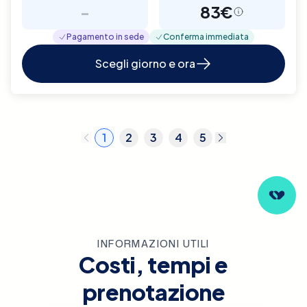
-
83€
Pagamento in sede
Conferma immediata
Scegli giorno e ora
1
2
3
4
5
INFORMAZIONI UTILI
Costi, tempi e
prenotazione