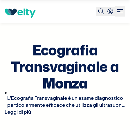
Prenota visita
Ecografia Transvaginale
Monza
Ecografia
Transvaginale a
Monza
L'Ecografia Transvaginale è un esame diagnostico
particolarmente efficace che utilizza gli ultrasuoni
Leggi di più
per fornire immagini dettagliate degli organi pelvici
femminili, come l'utero, le tube di Falloppio e le
ovaie. Questo tipo di ecografia è essenziale per