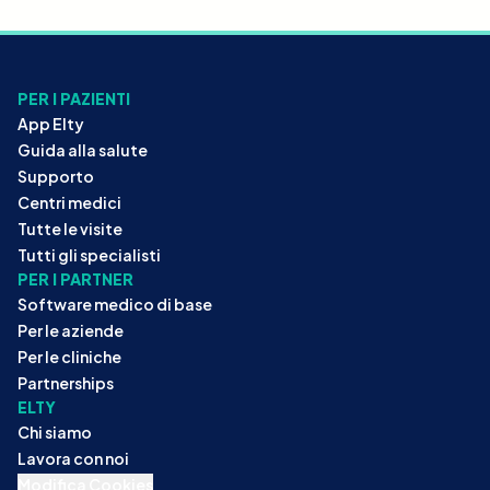
PER I PAZIENTI
App Elty
Guida alla salute
Supporto
Centri medici
Tutte le visite
Tutti gli specialisti
PER I PARTNER
Software medico di base
Per le aziende
Per le cliniche
Partnerships
ELTY
Chi siamo
Lavora con noi
Modifica Cookies