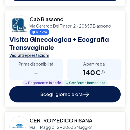
Cab Biassono
Via Gerardo Dei Tintori 2 - 20853 Biassono
4.7 km
Visita Ginecologica + Ecografia
Transvaginale
Vedi altre prestazioni
Prima disponibilità
A partire da
-
140€
Pagamento in sede
Conferma immediata
Scegli giorno e ora
CENTRO MEDICO RISANA
Via 1° Maggio 12 - 20835 Muggio'