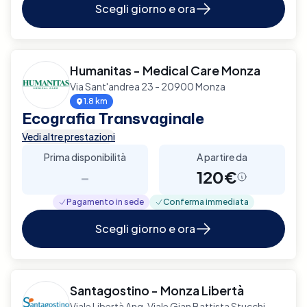
Scegli giorno e ora
Humanitas - Medical Care Monza
Via Sant'andrea 23 - 20900 Monza
1.8 km
Ecografia Transvaginale
Vedi altre prestazioni
Prima disponibilità
A partire da
-
120€
Pagamento in sede
Conferma immediata
Scegli giorno e ora
Santagostino - Monza Libertà
Viale Libertà Ang. Viale Gian Battista Stucchi