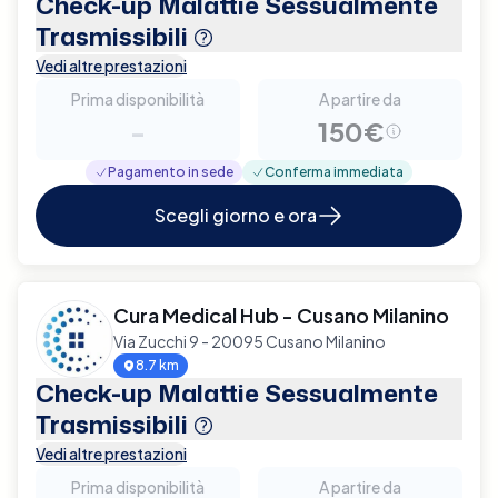
Check-up Malattie Sessualmente
Trasmissibili
Vedi altre prestazioni
Prima disponibilità
A partire da
-
150€
Pagamento in sede
Conferma immediata
Scegli giorno e ora
Cura Medical Hub - Cusano Milanino
Via Zucchi 9 - 20095 Cusano Milanino
8.7 km
Check-up Malattie Sessualmente
Trasmissibili
Vedi altre prestazioni
Prima disponibilità
A partire da