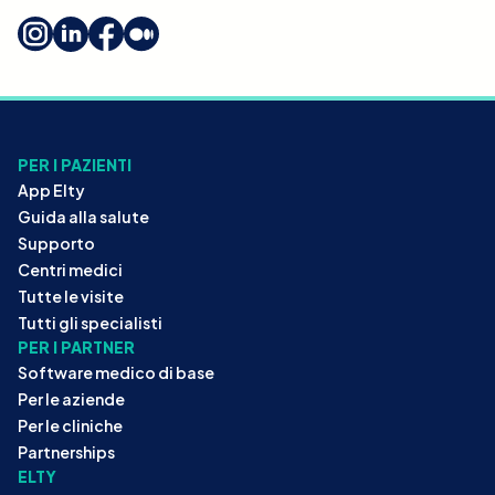
PER I PAZIENTI
App Elty
Guida alla salute
Supporto
Centri medici
Tutte le visite
Tutti gli specialisti
PER I PARTNER
Software medico di base
Per le aziende
Per le cliniche
Partnerships
ELTY