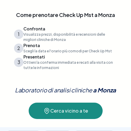
Come prenotare
Check Up Mst
a
Monza
Confronta
1
Visualizza prezzi, disponibilità e recensioni delle
migliori cliniche di Monza
Prenota
2
Scegli la data e l'orario più comodi per Check Up Mst
Presentati
3
Ottieni la conferma immediata e recati alla visita con
tutte le informazioni
Laboratorio di analisi cliniche
a
Monza
Cerca vicino a te