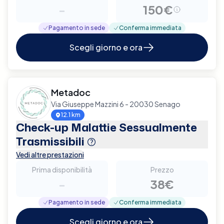
-
150€
Pagamento in sede
Conferma immediata
Scegli giorno e ora
Metadoc
Via Giuseppe Mazzini 6 - 20030 Senago
12.1 km
Check-up Malattie Sessualmente
Trasmissibili
Vedi altre prestazioni
Prima disponibilità
Prezzo
-
38€
Pagamento in sede
Conferma immediata
Scegli giorno e ora