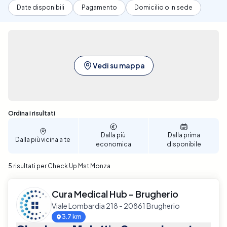
Date disponibili
Pagamento
Domicilio o in sede
Vedi su mappa
Sono stati trovati 5 risultati
Ordina i risultati
Dalla più
Dalla prima
Dalla più vicina a te
economica
disponibile
5 risultati per Check Up Mst Monza
Cura Medical Hub - Brugherio
Viale Lombardia 218 - 20861 Brugherio
3.7 km