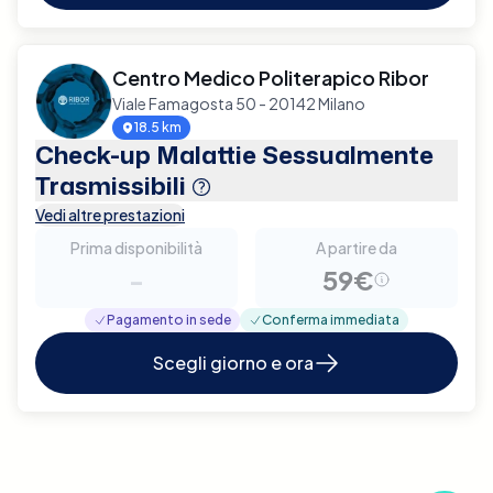
Centro Medico Politerapico Ribor
Viale Famagosta 50 - 20142 Milano
18.5 km
Check-up Malattie Sessualmente
Trasmissibili
Vedi altre prestazioni
Prima disponibilità
A partire da
-
59€
Pagamento in sede
Conferma immediata
Scegli giorno e ora