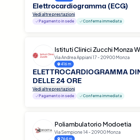
Elettrocardiogramma (ECG)
Vedi altre prestazioni
Pagamento in sede
Conferma immediata
Istituti Clinici Zucchi Monza W
Via Andrea Appiani 17 - 20900 Monza
416 m
ELETTROCARDIOGRAMMA DI
DELLE 24 ORE
Vedi altre prestazioni
Pagamento in sede
Conferma immediata
Poliambulatorio Modoetia
Via Sempione 14 - 20900 Monza
764 m