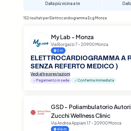
Dalla più vicina a te
Dall
152 risultati per Elettrocardiogramma Ecg Monza
My Lab - Monza
Via Borgazzi 7 - 20900 Monza
0 m
ELETTROCARDIOGRAMMA A R
SENZA REFERTO MEDICO )
Vedi altre prestazioni
Pagamento in sede
Conferma immediata
GSD - Poliambulatorio Autor
Zucchi Wellness Clinic
Via Andrea Appiani 17 - 20900 Monza
416 m