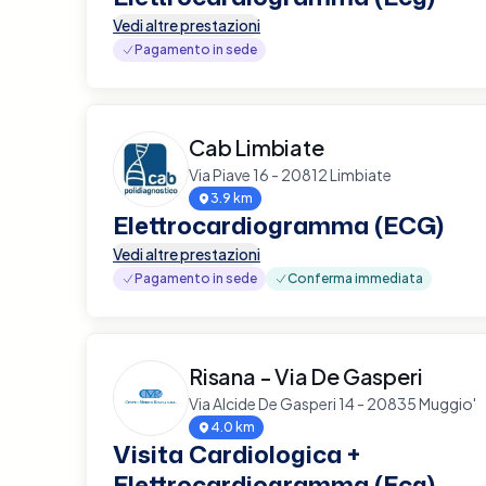
Vedi altre prestazioni
Pagamento in sede
Cab Limbiate
Via Piave 16 - 20812 Limbiate
3.9 km
Elettrocardiogramma (ECG)
Vedi altre prestazioni
Pagamento in sede
Conferma immediata
Risana - Via De Gasperi
Via Alcide De Gasperi 14 - 20835 Muggio'
4.0 km
Visita Cardiologica +
Elettrocardiogramma (Ecg)