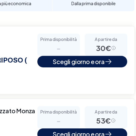
a più economica
Dalla prima disponibile
Prima disponibilità
A partire da
-
30€
IPOSO (
Scegli giorno e ora
izzato Monza
Prima disponibilità
A partire da
-
53€
Scegli giorno e ora