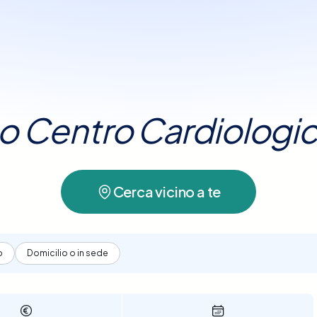
 l’attività del cuore. È una procedura sicura, rapi
facilmente e senza complicazioni.
persone di tutte le età.
tuo Centro Cardiologi
Cerca vicino a te
o
Domicilio o in sede