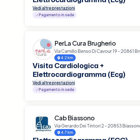
Vedi altre prestazioni
Pagamento in sede
PerLa Cura Brugherio
Via Camillo Benso Di Cavour 19 - 20861 B
4.2 km
Visita Cardiologica +
Elettrocardiogramma (Ecg)
Vedi altre prestazioni
Pagamento in sede
Cab Biassono
Via Gerardo Dei Tintori 2 - 20853 Biasso
4.7 km