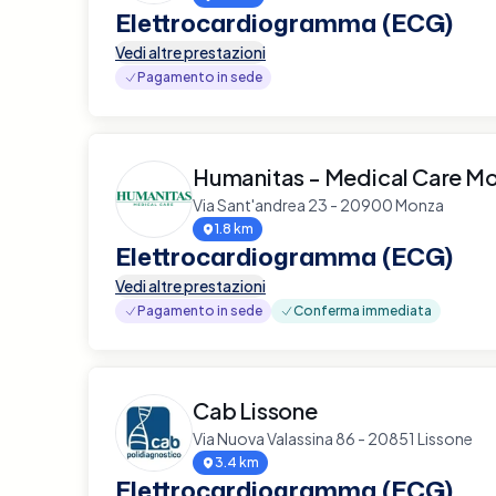
Elettrocardiogramma (ECG)
Vedi altre prestazioni
Pagamento in sede
Humanitas - Medical Care M
Via Sant'andrea 23 - 20900 Monza
1.8 km
Elettrocardiogramma (ECG)
Vedi altre prestazioni
Pagamento in sede
Conferma immediata
Cab Lissone
Via Nuova Valassina 86 - 20851 Lissone
3.4 km
Elettrocardiogramma (ECG)