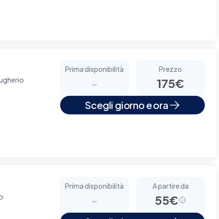
Prima disponibilità
Prezzo
rugherio
-
175€
Scegli giorno e ora
Prima disponibilità
A partire da
no
-
55€