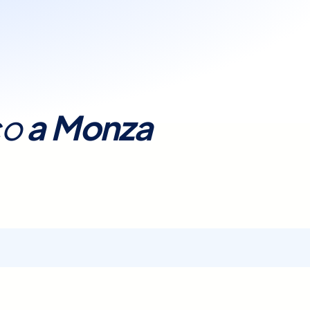
da e indolore, adatta a
co
a
Monza