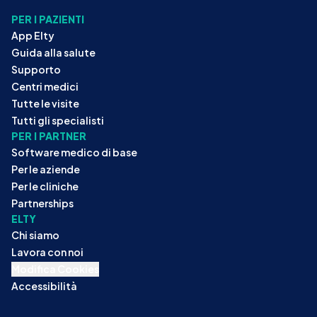
PER I PAZIENTI
App Elty
Guida alla salute
Supporto
Centri medici
Tutte le visite
Tutti gli specialisti
PER I PARTNER
Software medico di base
Per le aziende
Per le cliniche
Partnerships
ELTY
Chi siamo
Lavora con noi
Modifica Cookies
Accessibilità