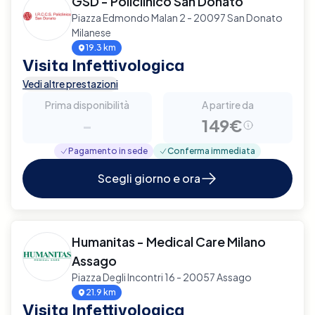
GSD - Policlinico San Donato
Piazza Edmondo Malan 2 - 20097 San Donato
Milanese
19.3 km
Visita Infettivologica
Vedi altre prestazioni
Prima disponibilità
A partire da
-
149€
Pagamento in sede
Conferma immediata
Scegli giorno e ora
Humanitas - Medical Care Milano
Assago
Piazza Degli Incontri 16 - 20057 Assago
21.9 km
Visita Infettivologica