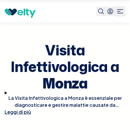
Prenota visita
Visita Infettivologica
Monza
Visita
Infettivologica a
Monza
La Visita Infettivologica a Monza è essenziale per
diagnosticare e gestire malattie causate da
Leggi di più
infezioni batteriche, virali, fungine o parassitarie.
Durante la visita, l'infettivologo esaminerà
accuratamente i sintomi presentati, valuterà la