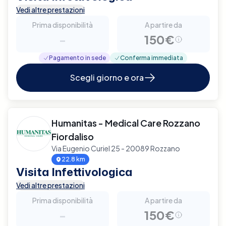
Vedi altre prestazioni
Prima disponibilità
A partire da
-
150€
Pagamento in sede
Conferma immediata
Scegli giorno e ora
Humanitas - Medical Care Rozzano
Fiordaliso
Via Eugenio Curiel 25 - 20089 Rozzano
22.8 km
Visita Infettivologica
Vedi altre prestazioni
Prima disponibilità
A partire da
-
150€