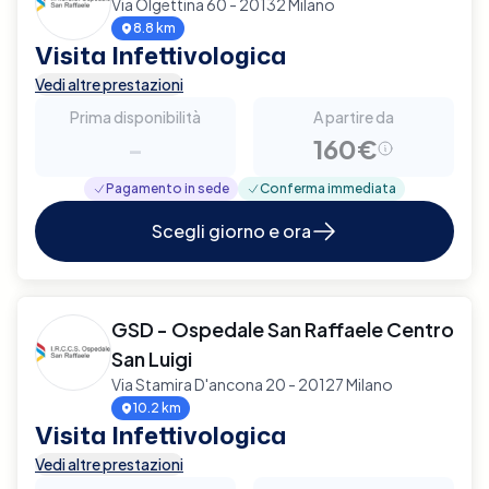
Via Olgettina 60 - 20132 Milano
8.8 km
Visita Infettivologica
Vedi altre prestazioni
Prima disponibilità
A partire da
-
160€
Pagamento in sede
Conferma immediata
Scegli giorno e ora
GSD - Ospedale San Raffaele Centro
San Luigi
Via Stamira D'ancona 20 - 20127 Milano
10.2 km
Visita Infettivologica
Vedi altre prestazioni