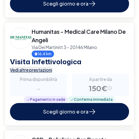
Scegli giorno e ora
Humanitas - Medical Care Milano De
Angeli
Via Dei Martinitt 3 - 20146 Milano
16.4 km
Visita Infettivologica
Vedi altre prestazioni
Prima disponibilità
A partire da
-
150€
Pagamento in sede
Conferma immediata
Scegli giorno e ora