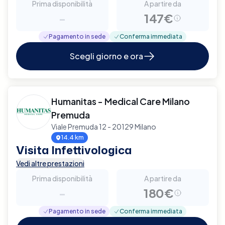
Prima disponibilità
A partire da
-
147€
Pagamento in sede
Conferma immediata
Scegli giorno e ora
Humanitas - Medical Care Milano
Premuda
Viale Premuda 12 - 20129 Milano
14.4 km
Visita Infettivologica
Vedi altre prestazioni
Prima disponibilità
A partire da
-
180€
Pagamento in sede
Conferma immediata