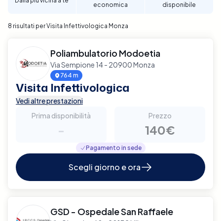
Dalla più vicina a te
economica
disponibile
8 risultati per Visita Infettivologica Monza
Poliambulatorio Modoetia
Via Sempione 14 - 20900 Monza
764 m
Visita Infettivologica
Vedi altre prestazioni
Prima disponibilità
Prezzo
-
140€
Pagamento in sede
Scegli giorno e ora
GSD - Ospedale San Raffaele