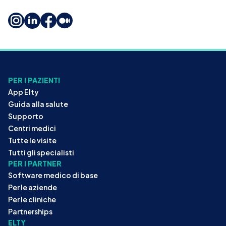
PER I PAZIENTI
App Elty
Guida alla salute
Supporto
Centri medici
Tutte le visite
Tutti gli specialisti
PER I PARTNER
Software medico di base
Per le aziende
Per le cliniche
Partnerships
ELTY