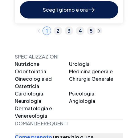
Scegli giorno e ora
1
2
3
4
5
SPECIALIZZAZIONI
Nutrizione
Urologia
Odontoiatria
Medicina generale
Ginecologia ed
Chirurgia Generale
Ostetricia
Cardiologia
Psicologia
Neurologia
Angiologia
Dermatologia e
Venereologia
DOMANDE FREQUENTI
Come prenoto
un servizio o una