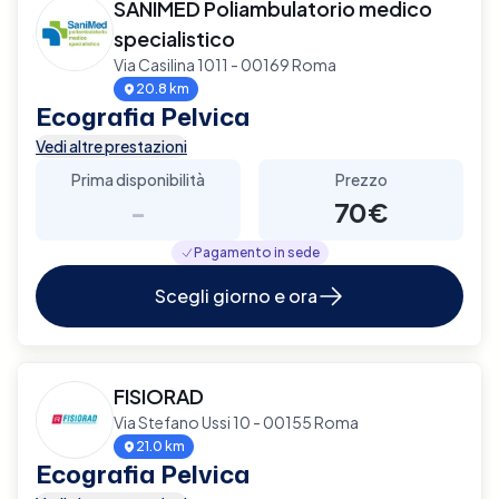
SANIMED Poliambulatorio medico
specialistico
Via Casilina 1011 - 00169 Roma
20.8 km
Ecografia Pelvica
Vedi altre prestazioni
Prima disponibilità
Prezzo
-
70€
Pagamento in sede
Scegli giorno e ora
FISIORAD
Via Stefano Ussi 10 - 00155 Roma
21.0 km
Ecografia Pelvica