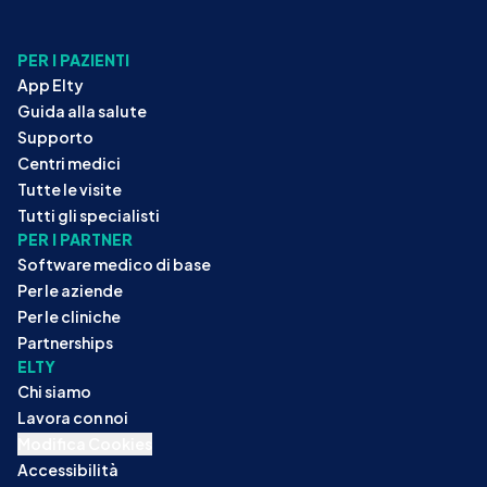
PER I PAZIENTI
App Elty
Guida alla salute
Supporto
Centri medici
Tutte le visite
Tutti gli specialisti
PER I PARTNER
Software medico di base
Per le aziende
Per le cliniche
Partnerships
ELTY
Chi siamo
Lavora con noi
Modifica Cookies
Accessibilità