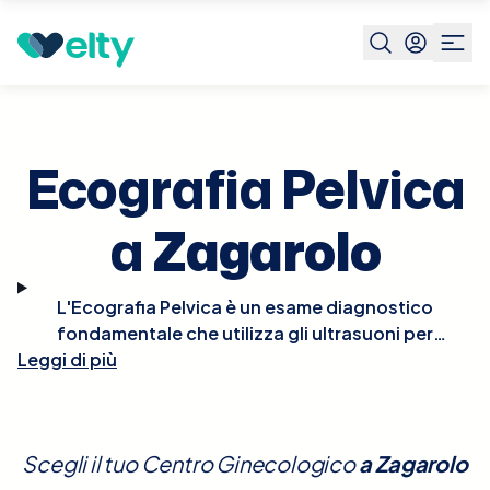
Prenota visita
Ecografia Pelvica
Zagarolo
Ecografia Pelvica
a
Zagarolo
L'Ecografia Pelvica è un esame diagnostico
fondamentale che utilizza gli ultrasuoni per
Leggi di più
esaminare gli organi pelvici, inclusi l'utero, le ovaie e
la vescica. Questo tipo di ecografia è cruciale per
valutare le condizioni ginecologiche, identificare
cause di dolore pelvico, monitorare la gravidanza
Scegli il tuo Centro Ginecologico
a
Zagarolo
nelle sue fasi iniziali o diagnosticare anomalie. Per le