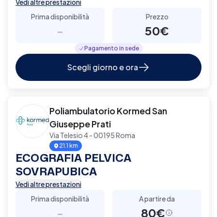
Vedi altre prestazioni
Prima disponibilità
Prezzo
-
50€
Pagamento in sede
Scegli giorno e ora
Poliambulatorio Kormed San
Giuseppe Prati
Via Telesio 4 - 00195 Roma
21.1 km
ECOGRAFIA PELVICA
SOVRAPUBICA
Vedi altre prestazioni
Prima disponibilità
A partire da
-
80€