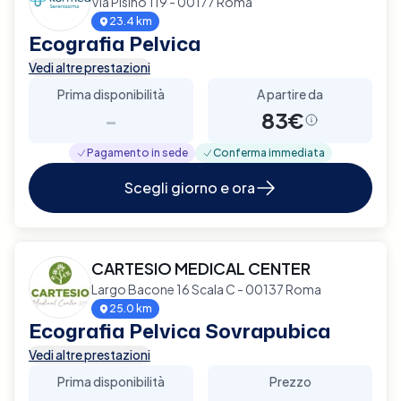
Via Pisino 119 - 00177 Roma
23.4 km
Ecografia Pelvica
Vedi altre prestazioni
Prima disponibilità
A partire da
-
83€
Pagamento in sede
Conferma immediata
Scegli giorno e ora
CARTESIO MEDICAL CENTER
Largo Bacone 16 Scala C - 00137 Roma
25.0 km
Ecografia Pelvica Sovrapubica
Vedi altre prestazioni
Prima disponibilità
Prezzo