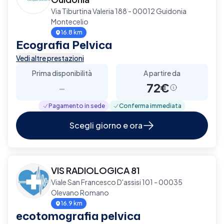
Via Tiburtina Valeria 188 - 00012 Guidonia
Montecelio
16.8 km
Ecografia Pelvica
Vedi altre prestazioni
Prima disponibilità
A partire da
-
72€
Pagamento in sede
Conferma immediata
Scegli giorno e ora
VIS RADIOLOGICA 81
Viale San Francesco D'assisi 101 - 00035
Olevano Romano
16.9 km
ecotomografia pelvica