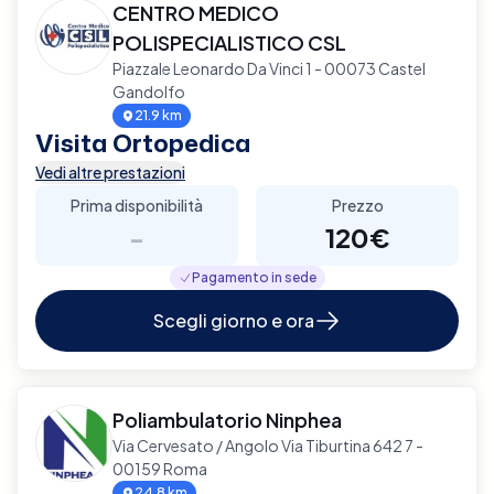
CENTRO MEDICO
POLISPECIALISTICO CSL
Piazzale Leonardo Da Vinci 1 - 00073 Castel
Gandolfo
21.9 km
Visita Ortopedica
Vedi altre prestazioni
Prima disponibilità
Prezzo
-
120€
Pagamento in sede
Scegli giorno e ora
Poliambulatorio Ninphea
Via Cervesato / Angolo Via Tiburtina 642 7 -
00159 Roma
24.8 km