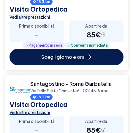
28.3 km
Visita Ortopedica
Vedi altre prestazioni
Prima disponibilità
A partire da
-
85€
Pagamento in sede
Conferma immediata
Scegli giorno e ora
Santagostino - Roma Garbatella
Via Delle Sette Chiese 146 - 00145 Roma
28.3 km
Visita Ortopedica
Vedi altre prestazioni
Prima disponibilità
A partire da
-
85€