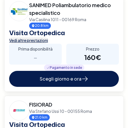
SANIMED Poliambulatorio medico
specialistico
Via Casilina 1011 - 00169 Roma
20.8 km
Visita Ortopedica
Vedi altre prestazioni
Prima disponibilità
Prezzo
-
160€
Pagamento in sede
Scegli giorno e ora
FISIORAD
Via Stefano Ussi 10 - 00155 Roma
21.0 km
Visita Ortopedica