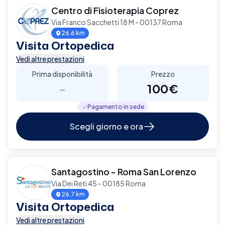
Centro di Fisioterapia Coprez
Via Franco Sacchetti 18 M - 00137 Roma
26.6 km
Visita Ortopedica
Vedi altre prestazioni
Prima disponibilità
Prezzo
-
100€
Pagamento in sede
Scegli giorno e ora
Santagostino - Roma San Lorenzo
Via Dei Reti 45 - 00185 Roma
26.7 km
Visita Ortopedica
Vedi altre prestazioni