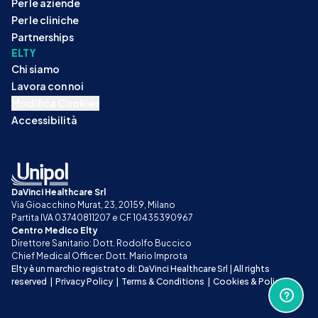
Per le aziende
Per le cliniche
Partnerships
ELTY
Chi siamo
Lavora con noi
Modifica Cookies
Accessibilità
DaVinci Healthcare Srl
Via Gioacchino Murat, 23, 20159, Milano
Partita IVA 03740811207 e CF 10435390967
Centro Medico Elty
Direttore Sanitario: Dott. Rodolfo Buccico
Chief Medical Officer: Dott. Mario Improta
Elty è un marchio registrato di: DaVinci Healthcare Srl | All rights 
reserved
|
Privacy Policy
|
Terms & Conditions
|
Cookies & Policy