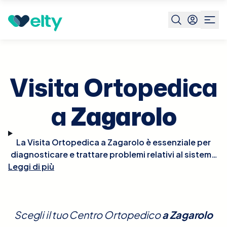
Prenota visita
Visita Ortopedica
Zagarolo
Visita Ortopedica
a
Zagarolo
La Visita Ortopedica a Zagarolo è essenziale per
diagnosticare e trattare problemi relativi al sistema
Leggi di più
muscolo-scheletrico, come fratture, distorsioni,
artrite, mal di schiena e altre condizioni che
influenzano ossa, articolazioni, legamenti e muscoli.
Durante la visita, l'ortopedico eseguirà un esame
Scegli il tuo Centro Ortopedico
a
Zagarolo
fisico dettagliato, potrebbe richiedere radiografie o