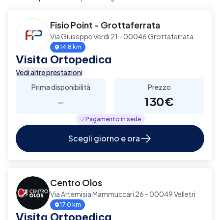
Fisio Point - Grottaferrata
Via Giuseppe Verdi 21 - 00046 Grottaferrata
14.8 km
Visita Ortopedica
Vedi altre prestazioni
Prima disponibilità
Prezzo
-
130€
Pagamento in sede
Scegli giorno e ora
Centro Olos
Via Artemisia Mammuccari 26 - 00049 Velletri
17.0 km
Visita Ortopedica