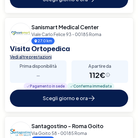
Sanismart Medical Center
Viale Carlo Felice 93 - 00185 Roma
27.0 km
Visita Ortopedica
Vedi altre prestazioni
Prima disponibilità
A partire da
-
112€
Pagamento in sede
Conferma immediata
Scegli giorno e ora
Santagostino - Roma Goito
Via Goito 58 - 00185 Roma