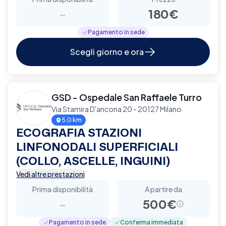
-
180€
Pagamento in sede
Scegli giorno e ora
GSD - Ospedale San Raffaele Turro
Via Stamira D'ancona 20 - 20127 Milano
5.0 km
ECOGRAFIA STAZIONI
LINFONODALI SUPERFICIALI
(COLLO, ASCELLE, INGUINI)
Vedi altre prestazioni
Prima disponibilità
A partire da
-
500€
Pagamento in sede
Conferma immediata