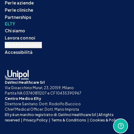
Per le aziende
Per le cliniche
Partnerships
ELTY
Chi siamo
Lavora con noi
Modifica Cookies
Accessibilità
DaVinci Healthcare Srl
Via Gioacchino Murat, 23, 20159, Milano
Partita IVA 03740811207 e CF 10435390967
Centro Medico Elty
Direttore Sanitario: Dott. Rodolfo Buccico
Chief Medical Officer: Dott. Mario Improta
Elty è un marchio registrato di: DaVinci Healthcare Srl | All rights 
reserved
|
Privacy Policy
|
Terms & Conditions
|
Cookies & Policy