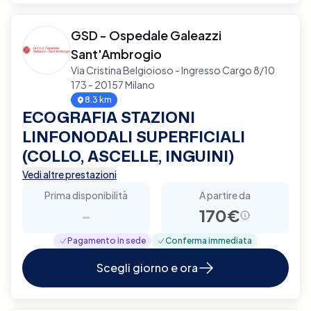
GSD - Ospedale Galeazzi
Sant'Ambrogio
Via Cristina Belgioioso - Ingresso Cargo 8/10
173 - 20157 Milano
8.3 km
ECOGRAFIA STAZIONI
LINFONODALI SUPERFICIALI
(COLLO, ASCELLE, INGUINI)
Vedi altre prestazioni
Prima disponibilità
A partire da
-
170€
Pagamento in sede
Conferma immediata
Scegli giorno e ora