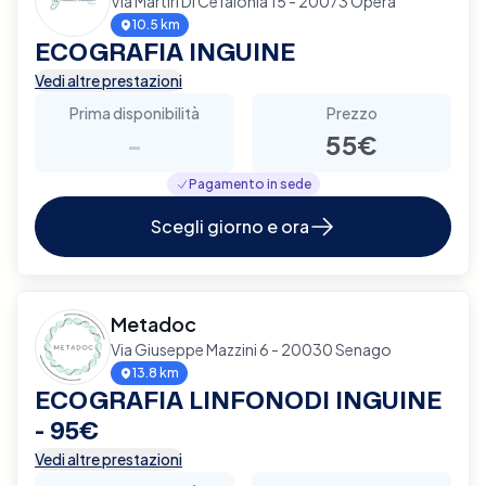
Via Martiri Di Cefalonia 15 - 20073 Opera
10.5 km
ECOGRAFIA INGUINE
Vedi altre prestazioni
Prima disponibilità
Prezzo
-
55€
Pagamento in sede
Scegli giorno e ora
Metadoc
Via Giuseppe Mazzini 6 - 20030 Senago
13.8 km
ECOGRAFIA LINFONODI INGUINE
- 95€
Vedi altre prestazioni