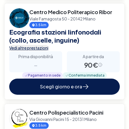
Centro Medico Politerapico Ribor
Viale Famagosta 50 - 20142 Milano
3.5 km
Ecografia stazioni linfonodali
(collo, ascelle, inguine)
Vedi altre prestazioni
Prima disponibilità
A partire da
-
90€
Pagamento in sede
Conferma immediata
Scegli giorno e ora
Centro Polispecialistico Pacini
Via Giovanni Pacini 15 - 20131 Milano
3.5 km