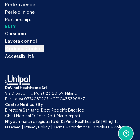
Per le aziende
Per le cliniche
Partnerships
ELTY
Chi siamo
Lavora con noi
Modifica Cookies
Accessibilità
DaVinci Healthcare Srl
Via Gioacchino Murat, 23, 20159, Milano
Partita IVA 03740811207 e CF 10435390967
Centro Medico Elty
Direttore Sanitario: Dott. Rodolfo Buccico
Chief Medical Officer: Dott. Mario Improta
Elty è un marchio registrato di: DaVinci Healthcare Srl | All rights 
reserved
|
Privacy Policy
|
Terms & Conditions
|
Cookies & Policy