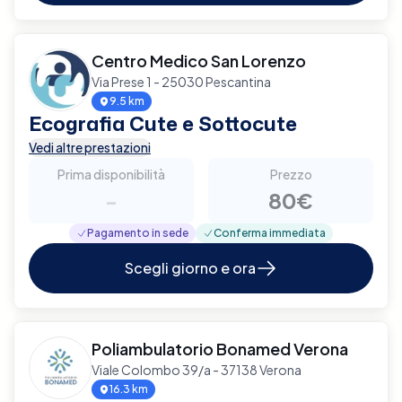
Centro Medico San Lorenzo
Via Prese 1 - 25030 Pescantina
9.5 km
Ecografia Cute e Sottocute
Vedi altre prestazioni
Prima disponibilità
Prezzo
-
80€
Pagamento in sede
Conferma immediata
Scegli giorno e ora
Poliambulatorio Bonamed Verona
Viale Colombo 39/a - 37138 Verona
16.3 km