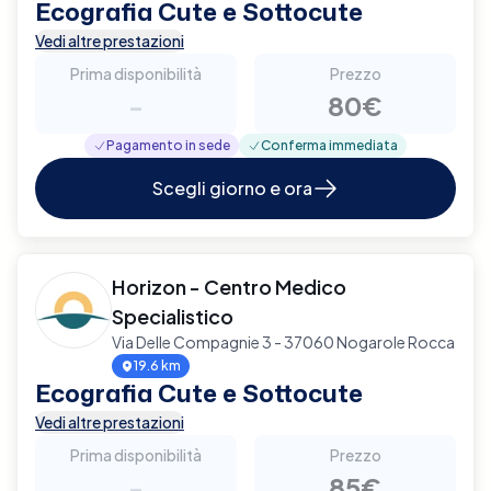
Ecografia Cute e Sottocute
Vedi altre prestazioni
Prima disponibilità
Prezzo
-
80€
Pagamento in sede
Conferma immediata
Scegli giorno e ora
Horizon - Centro Medico
Specialistico
Via Delle Compagnie 3 - 37060 Nogarole Rocca
19.6 km
Ecografia Cute e Sottocute
Vedi altre prestazioni
Prima disponibilità
Prezzo
-
85€