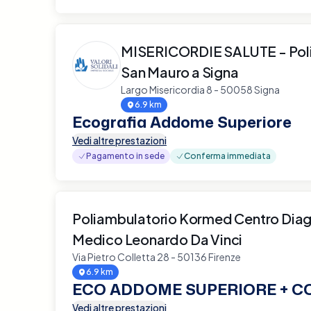
MISERICORDIE SALUTE - Pol
San Mauro a Signa
Largo Misericordia 8 - 50058 Signa
6.9 km
Ecografia Addome Superiore
Vedi altre prestazioni
Pagamento in sede
Conferma immediata
Poliambulatorio Kormed Centro Dia
Medico Leonardo Da Vinci
Via Pietro Colletta 28 - 50136 Firenze
6.9 km
ECO ADDOME SUPERIORE + C
Vedi altre prestazioni