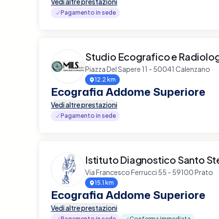
Vedi altre prestazioni
Pagamento in sede
Studio Ecografico e Radiolog
Piazza Del Sapere 11 - 50041 Calenzano
12.2 km
Ecografia Addome Superiore
Vedi altre prestazioni
Pagamento in sede
Istituto Diagnostico Santo S
Via Francesco Ferrucci 55 - 59100 Prato
15.1 km
Ecografia Addome Superiore
Vedi altre prestazioni
Pagamento in sede
Conferma immediata