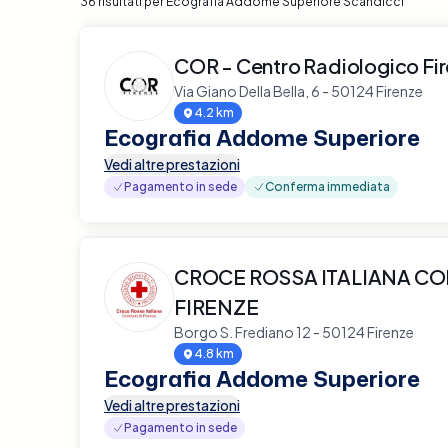
36 risultati per Ecografia Addome Superiore Scandicci
COR - Centro Radiologico Fi
Via Giano Della Bella, 6 - 50124 Firenze
4.2 km
Ecografia Addome Superiore
Vedi altre prestazioni
Pagamento in sede
Conferma immediata
CROCE ROSSA ITALIANA CO
FIRENZE
Borgo S. Frediano 12 - 50124 Firenze
4.8 km
Ecografia Addome Superiore
Vedi altre prestazioni
Pagamento in sede