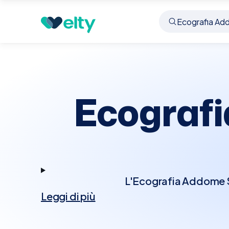
Prenota visita
Ecografia Addome Superiore
Sc
Ecografi
L'Ecografia Addome Su
Leggi di più
per esaminare gli organi
e vasi sanguigni adiac
biliari, tumori e alt