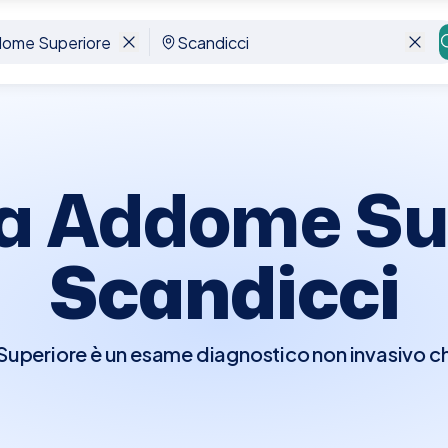
andicci
a Addome Su
Scandicci
periore è un esame diagnostico non invasivo che u
 interni dell'addome superiore, inclusi fegato, ci
enti. Questo esame è fondamentale per rilevare 
re anomalie interne. Prima dell'ecografia, è general