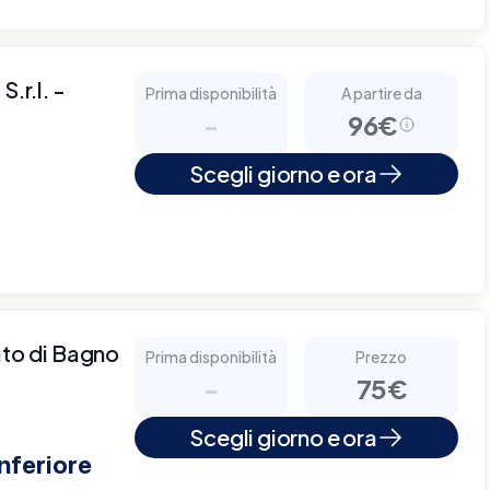
.r.l. -
Prima disponibilità
A partire da
-
96€
Scegli giorno e ora
ato di Bagno
Prima disponibilità
Prezzo
-
75€
Scegli giorno e ora
nferiore