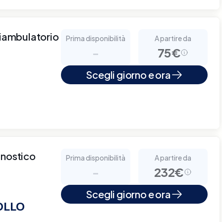
iambulatorio
Prima disponibilità
A partire da
-
75€
Scegli giorno e ora
gnostico
Prima disponibilità
A partire da
-
232€
Scegli giorno e ora
OLLO