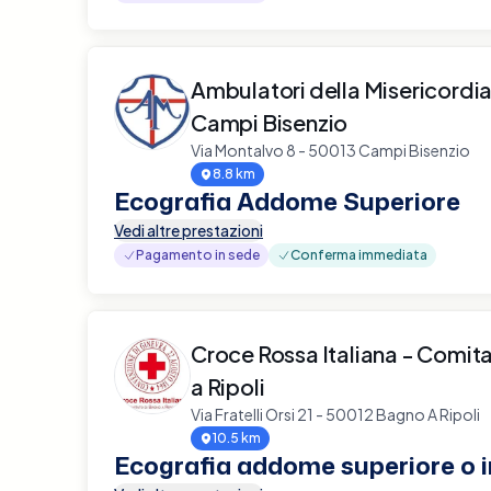
Ambulatori della Misericordia S
Campi Bisenzio
Via Montalvo 8 - 50013 Campi Bisenzio
8.8 km
Ecografia Addome Superiore
Vedi altre prestazioni
Pagamento in sede
Conferma immediata
Croce Rossa Italiana - Comit
a Ripoli
Via Fratelli Orsi 21 - 50012 Bagno A Ripoli
10.5 km
Ecografia addome superiore o i