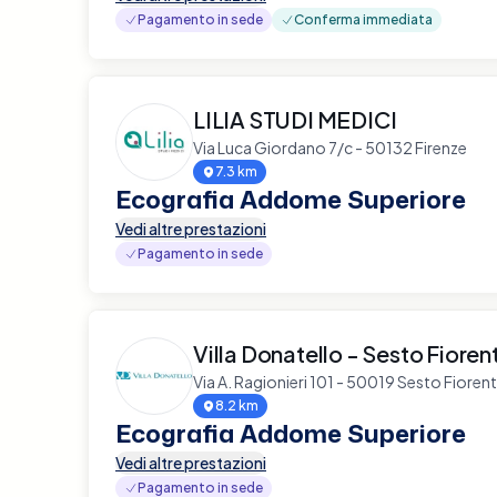
Pagamento in sede
Conferma immediata
LILIA STUDI MEDICI
Via Luca Giordano 7/c - 50132 Firenze
7.3 km
Ecografia Addome Superiore
Vedi altre prestazioni
Pagamento in sede
Villa Donatello - Sesto Fioren
Via A. Ragionieri 101 - 50019 Sesto Fioren
8.2 km
Ecografia Addome Superiore
Vedi altre prestazioni
Pagamento in sede