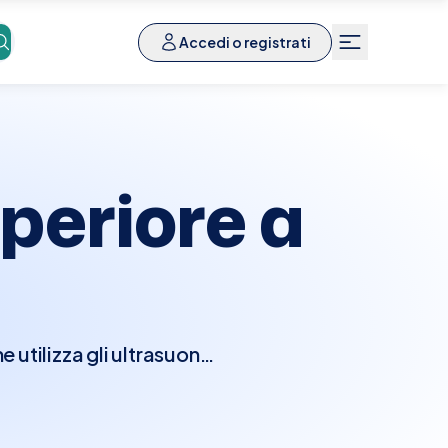
Accedi o registrati
periore a
tilizza gli ultrasuoni
stifellea, pancreas, reni
condizioni come calcoli
mente richiesto di non