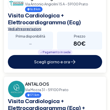
Via Antonio Angiolini 15 A - 59100 Prato
16.8 km
Visita Cardiologica +
Elettrocardiogramma (Ecg)
Vedi altre prestazioni
Prima disponibilità
Prezzo
-
80€
Pagamento in sede
Scegli giorno e ora
ANTALGOS
Via Mozza 31 - 59100 Prato
17.1 km
Visita Cardiologica +
Elettrocardiogramma (Ecg) +