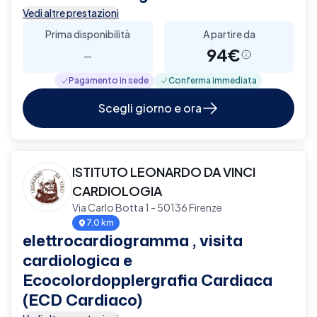
Vedi altre prestazioni
Prima disponibilità
A partire da
-
94€
Pagamento in sede
Conferma immediata
Scegli giorno e ora
ISTITUTO LEONARDO DA VINCI
CARDIOLOGIA
Via Carlo Botta 1 - 50136 Firenze
7.0 km
elettrocardiogramma , visita
cardiologica e
Ecocolordopplergrafia Cardiaca
(ECD Cardiaco)