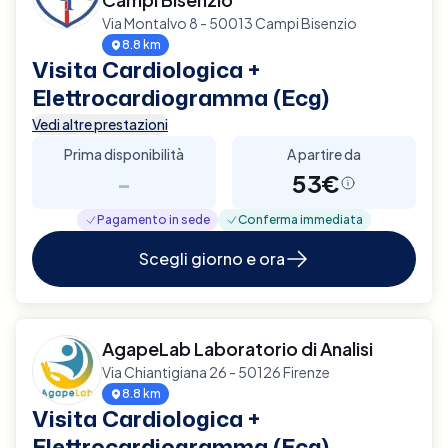
Via Montalvo 8 - 50013 Campi Bisenzio
8.8 km
Visita Cardiologica +
Elettrocardiogramma (Ecg)
Vedi altre prestazioni
Prima disponibilità
A partire da
-
53€
Pagamento in sede
Conferma immediata
Scegli giorno e ora
AgapeLab Laboratorio di Analisi
Via Chiantigiana 26 - 50126 Firenze
8.8 km
Visita Cardiologica +
Elettrocardiogramma (Ecg)