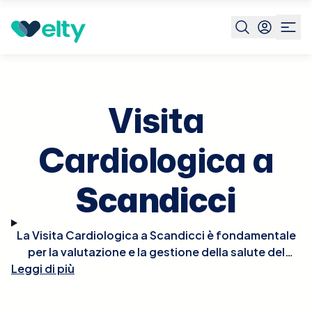
Prenota visita
Visita Cardiologica
Scandicci
Visita
Cardiologica a
Scandicci
La Visita Cardiologica a Scandicci è fondamentale
per la valutazione e la gestione della salute del
Leggi di più
cuore. Durante la visita, il cardiologo effettuerà un
esame fisico approfondito, potrebbe ascoltare il
battito del cuore per rilevare irregolarità e, se