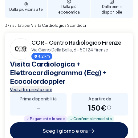
per garantire un supporto diagnostico completo e
Dalla più
Dalla prima
Dalla più vicina a te
affidabile per la tua salute cardiaca a Scandicci.
economica
disponibile
37 risultati per Visita Cardiologica Scandicci
COR - Centro Radiologico Firenze
Via Giano Della Bella, 6 - 50124 Firenze
4.2 km
Visita Cardiologica +
Elettrocardiogramma (Ecg) +
Ecocolordoppler
Vedi altre prestazioni
Prima disponibilità
A partire da
-
150€
Pagamento in sede
Conferma immediata
Scegli giorno e ora