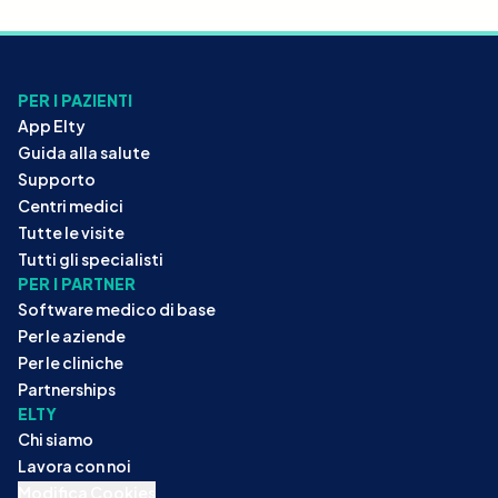
PER I PAZIENTI
App Elty
Guida alla salute
Supporto
Centri medici
Tutte le visite
Tutti gli specialisti
PER I PARTNER
Software medico di base
Per le aziende
Per le cliniche
Partnerships
ELTY
Chi siamo
Lavora con noi
Modifica Cookies