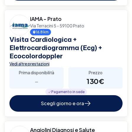
IAMA - Prato
Via Terracini 5 - 59100 Prato
16.8 km
Visita Cardiologica +
Elettrocardiogramma (Ecg) +
Ecocolordoppler
Vedi altre prestazioni
Prima disponibilità
Prezzo
-
130€
Pagamento in sede
Scegli giorno e ora
Angiolini Diagnosi e Salute