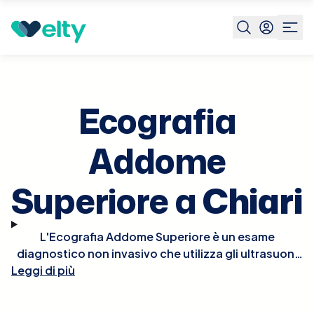
Prenota visita
Ecografia Addome Superiore
Chiari
Ecografia
Addome
Superiore a
Chiari
L'Ecografia Addome Superiore è un esame
diagnostico non invasivo che utilizza gli ultrasuoni
Leggi di più
per esaminare gli organi interni dell'addome
superiore, inclusi fegato, cistifellea, pancreas, reni
e vasi sanguigni adiacenti. Questo esame è