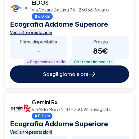
EIDOS
Via Cesare Battisti 93 - 25038 Rovato
6.0 km
Ecografia Addome Superiore
Vedi altre prestazioni
Prima disponibilità
Prezzo
-
85€
Pagamento in sede
Conferma immediata
Scegli giorno e ora
Gemini Rx
Via Aldo Moro N. 81 - 25039 Travagliato
11.7 km
Ecografia Addome Superiore
Vedi altre prestazioni