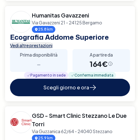
Humanitas Gavazzeni
Via Gavazzeni 21 - 24125 Bergamo
25.8 km
Ecografia Addome Superiore
Vedi altre prestazioni
Prima disponibilità
A partire da
-
164€
Pagamento in sede
Conferma immediata
Scegli giorno e ora
GSD - Smart Clinic Stezzano Le Due
Torri
Via Guzzanica 62/64 - 24040 Stezzano
25.9 km