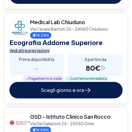
Medical Lab Chiuduno
Via Cesare Battisti 26 - 24060 Chiuduno
14.2 km
Ecografia Addome Superiore
Vedi altre prestazioni
Prima disponibilità
A partire da
-
80€
Pagamento in sede
Conferma immediata
Scegli giorno e ora
GSD - Istituto Clinico San Rocco
Via Dei Sabbioni 24 - 25050 Ome
16.6 km