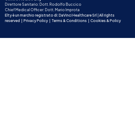
Direttore Sanitario: Dott. Rodolfo Buccico
Chief Medical Officer: Dott. Mario Improta
Elty è un marchio registrato di: DaVinci Healthcare Srl | All rights 
reserved
|
Privacy Policy
|
Terms & Conditions
|
Cookies & Policy