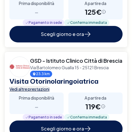
Prima disponibilità
A partire da
-
125€
Pagamento in sede
Conferma immediata
Scegli giorno e ora
GSD - Istituto Clinico Città di Brescia
Via Bartolomeo Gualla 15 - 25121 Brescia
23.3 km
Visita Otorinolaringoiatrica
Vedi altre prestazioni
Prima disponibilità
A partire da
-
119€
Pagamento in sede
Conferma immediata
Scegli giorno e ora