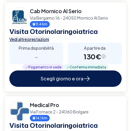
Cab Mornico Al Serio
Via Bergamo 16 - 24050 Mornico Al Serio
11.4 km
Visita Otorinolaringoiatrica
Vedi altre prestazioni
Prima disponibilità
A partire da
-
130€
Pagamento in sede
Conferma immediata
Scegli giorno e ora
Medical Pro
Via Fornace 2 - 24060 Bolgare
14.1 km
Visita Otorinolaringoiatrica