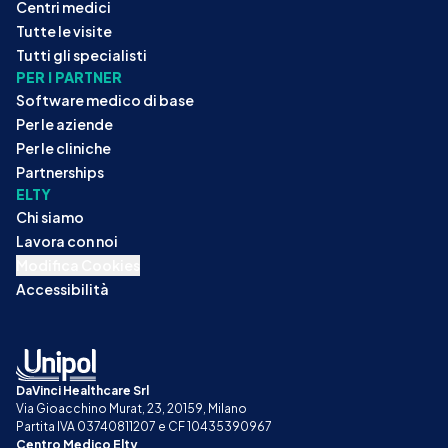
Centri medici
Tutte le visite
Tutti gli specialisti
PER I PARTNER
Software medico di base
Per le aziende
Per le cliniche
Partnerships
ELTY
Chi siamo
Lavora con noi
Modifica Cookies
Accessibilità
DaVinci Healthcare Srl
Via Gioacchino Murat, 23, 20159, Milano
Partita IVA 03740811207 e CF 10435390967
Centro Medico Elty