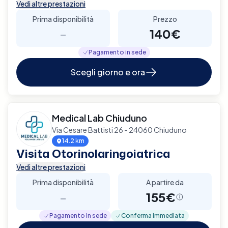
Vedi altre prestazioni
Prima disponibilità
Prezzo
-
140€
Pagamento in sede
Scegli giorno e ora
Medical Lab Chiuduno
Via Cesare Battisti 26 - 24060 Chiuduno
14.2 km
Visita Otorinolaringoiatrica
Vedi altre prestazioni
Prima disponibilità
A partire da
-
155€
Pagamento in sede
Conferma immediata