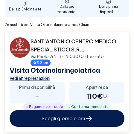
Dalla più
Dalla prima
Dalla più vicina a te
economica
disponibile
26 risultati per Visita Otorinolaringoiatrica Chiari
SANT’ANTONIO CENTRO MEDICO
SPECIALISTICO S.R.L
Via Paolo Vi N. 8 - 25030 Castrezzato
5.2 km
Visita Otorinolaringoiatrica
Vedi altre prestazioni
Prima disponibilità
A partire da
-
110€
Pagamento in sede
Conferma immediata
Scegli giorno e ora