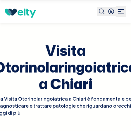
Prenota visita
Visita Otorinolaringoiatrica
Chiari
Visita
Otorinolaringoiatric
a
Chiari
a Visita Otorinolaringoiatrica a Chiari è fondamentale p
iagnosticare e trattare patologie che riguardano orecchi
ggi di più
aso e gola. Durante la visita, l'otorinolaringoiatra esegui
un esame approfondito delle aree interessate, che può
includere l'osservazione dell'orecchio interno con un