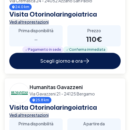
Via Cremasca 24 - 24052 Azzano San Paolo
24.0 km
Visita Otorinolaringoiatrica
Vedi altre prestazioni
Prima disponibilità
Prezzo
-
110€
Pagamento in sede
Conferma immediata
Scegli giorno e ora
Humanitas Gavazzeni
Via Gavazzeni 21 - 24125 Bergamo
25.8 km
Visita Otorinolaringoiatrica
Vedi altre prestazioni
Prima disponibilità
A partire da