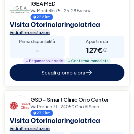
IGEA MED
Via Montello 75 - 25128 Brescia
22.6 km
Visita Otorinolaringoiatrica
Vedi altre prestazioni
Prima disponibilità
A partire da
-
127€
Pagamento in sede
Conferma immediata
Scegli giorno e ora
GSD - Smart Clinic Orio Center
Via Portico 71 - 24050 Orio Al Serio
23.2 km
Visita Otorinolaringoiatrica
Vedi altre prestazioni