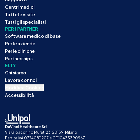
Centri medici
Tutte le visite
Tutti gli specialisti
PER I PARTNER
Software medico di base
Per le aziende
Per le cliniche
Partnerships
ELTY
Chi siamo
Lavora con noi
Modifica Cookies
Accessibilità
DaVinci Healthcare Srl
Via Gioacchino Murat, 23, 20159, Milano
Partita IVA 03740811207 e CF 10435390967