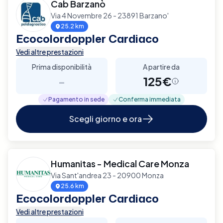
Cab Barzanò
Via 4 Novembre 26 - 23891 Barzano'
25.2 km
Ecocolordoppler Cardiaco
Vedi altre prestazioni
Prima disponibilità
A partire da
-
125€
Pagamento in sede
Conferma immediata
Scegli giorno e ora
Humanitas - Medical Care Monza
Via Sant'andrea 23 - 20900 Monza
25.6 km
Ecocolordoppler Cardiaco
Vedi altre prestazioni