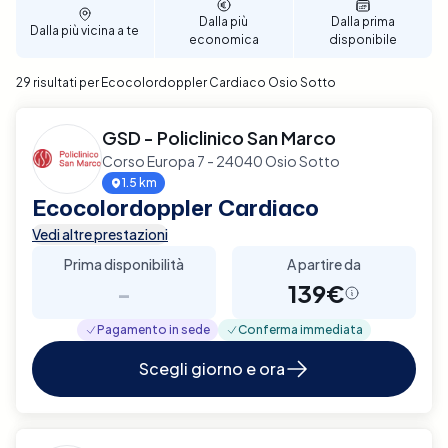
affidabile e di qualità.
Dalla più
Dalla prima
Dalla più vicina a te
economica
disponibile
29 risultati per Ecocolordoppler Cardiaco Osio Sotto
GSD - Policlinico San Marco
Corso Europa 7 - 24040 Osio Sotto
1.5 km
Ecocolordoppler Cardiaco
Vedi altre prestazioni
Prima disponibilità
A partire da
-
139€
Pagamento in sede
Conferma immediata
Scegli giorno e ora