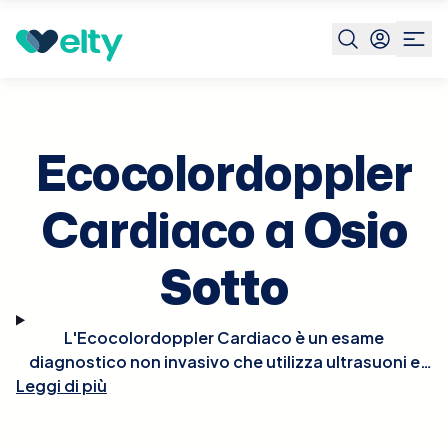
Prenota visita
Ecocolordoppler Cardiaco
Osio Sotto
Ecocolordoppler
Cardiaco a
Osio
Sotto
L'Ecocolordoppler Cardiaco è un esame
diagnostico non invasivo che utilizza ultrasuoni e
tecnologia Doppler per visualizzare in tempo reale le
Leggi di più
strutture e la funzionalità del cuore. Questo esame
permette di osservare il flusso del sangue