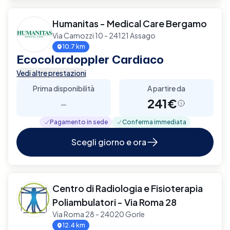
Humanitas - Medical Care Bergamo
Via Camozzi 10 - 24121 Assago
10.7 km
Ecocolordoppler Cardiaco
Vedi altre prestazioni
Prima disponibilità
A partire da
-
241€
Pagamento in sede
Conferma immediata
Scegli giorno e ora
Centro di Radiologia e Fisioterapia
Poliambulatori - Via Roma 28
Via Roma 28 - 24020 Gorle
12.4 km