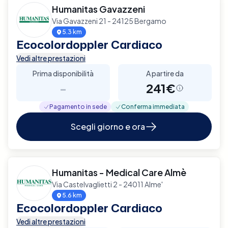
Humanitas Gavazzeni
Via Gavazzeni 21 - 24125 Bergamo
5.3 km
Ecocolordoppler Cardiaco
Vedi altre prestazioni
Prima disponibilità
A partire da
-
241€
Pagamento in sede
Conferma immediata
Scegli giorno e ora
Humanitas - Medical Care Almè
Via Castelvaglietti 2 - 24011 Alme'
5.6 km
Ecocolordoppler Cardiaco
Vedi altre prestazioni