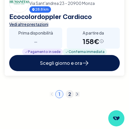
Via Sant'andrea 23 - 20900 Monza
28.8 km
Ecocolordoppler Cardiaco
Vedi altre prestazioni
Prima disponibilità
A partire da
-
158€
Pagamento in sede
Conferma immediata
Scegli giorno e ora
1
2