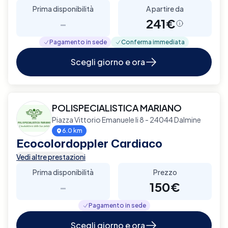
Prima disponibilità
A partire da
-
241€
Pagamento in sede
Conferma immediata
Scegli giorno e ora
POLISPECIALISTICA MARIANO
Piazza Vittorio Emanuele Ii 8 - 24044 Dalmine
6.0 km
Ecocolordoppler Cardiaco
Vedi altre prestazioni
Prima disponibilità
Prezzo
-
150€
Pagamento in sede
Scegli giorno e ora