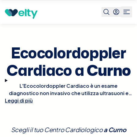
Prenota visita
Ecocolordoppler Cardiaco
Curno
Ecocolordoppler
Cardiaco a
Curno
L'Ecocolordoppler Cardiaco è un esame
diagnostico non invasivo che utilizza ultrasuoni e
tecnologia Doppler per visualizzare in tempo reale le
Leggi di più
strutture e la funzionalità del cuore. Questo esame
permette di osservare il flusso del sangue
attraverso le camere e le valvole cardiache,
Scegli il tuo Centro Cardiologico
a
Curno
rappresentando il movimento del sangue in colori