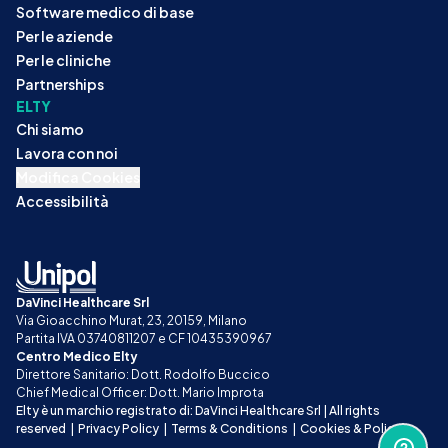
Software medico di base
Per le aziende
Per le cliniche
Partnerships
ELTY
Chi siamo
Lavora con noi
Modifica Cookies
Accessibilità
DaVinci Healthcare Srl
Via Gioacchino Murat, 23, 20159, Milano
Partita IVA 03740811207 e CF 10435390967
Centro Medico Elty
Direttore Sanitario: Dott. Rodolfo Buccico
Chief Medical Officer: Dott. Mario Improta
Elty è un marchio registrato di: DaVinci Healthcare Srl | All rights 
reserved
|
Privacy Policy
|
Terms & Conditions
|
Cookies & Policy