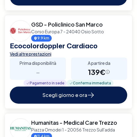
GSD - Policlinico San Marco
Corso Europa 7 - 24040 Osio Sotto
9.9 km
Ecocolordoppler Cardiaco
Vedi altre prestazioni
Prima disponibilità
A partire da
-
139€
Pagamento in sede
Conferma immediata
Scegli giorno e ora
Humanitas - Medical Care Trezzo
Piazza Omodei 1 - 20056 Trezzo Sull'adda
11.4 km