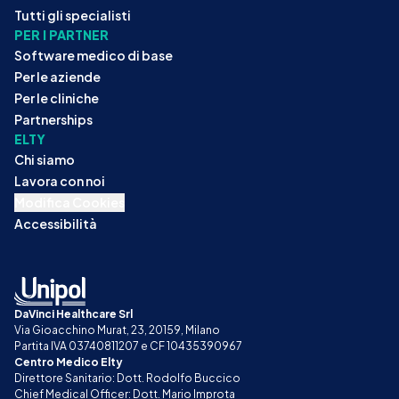
Tutti gli specialisti
PER I PARTNER
Software medico di base
Per le aziende
Per le cliniche
Partnerships
ELTY
Chi siamo
Lavora con noi
Modifica Cookies
Accessibilità
DaVinci Healthcare Srl
Via Gioacchino Murat, 23, 20159, Milano
Partita IVA 03740811207 e CF 10435390967
Centro Medico Elty
Direttore Sanitario: Dott. Rodolfo Buccico
Chief Medical Officer: Dott. Mario Improta