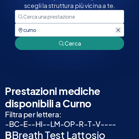
scegli la struttura più vicina a te.
Cerca
Prestazioni mediche
disponibili a Curno
Filtra per lettera:
-
B
C
-
E
-
-
H
I
-
-
L
M
-
O
P
-
R
-
T
-
V
-
-
-
-
B
Breath Test Lattosio