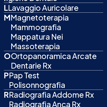
L
Lavaggio Auricolare
M
Magnetoterapia
Mammografia
Mappatura Nei
Massoterapia
O
Ortopanoramica Arcate
Dentarie Rx
P
Pap Test
Polisonnografia
R
Radiografia Addome Rx
Radiografia Anca Rx