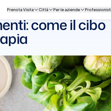
o influenza la terapia
Prenota Visita
Città
Per le aziende
Professionisti
Prestazioni
Milano
Soluzioni di wellbeing aziendale
Per le cliniche
enti: come il cibo
Specialisti
Roma
Software medico
rapia
Centri Medici
Bologna
Torino
Firenze
Tutte le città