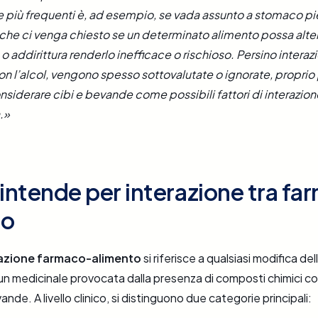
più frequenti è, ad esempio, se vada assunto a stomaco pi
o che ci venga chiesto se un determinato alimento possa altera
o addirittura renderlo inefficace o rischioso. Persino interaz
n l’alcol, vengono spesso sottovalutate o ignorate, proprio 
siderare cibi e bevande come possibili fattori di interazion
.»
 intende per interazione tra fa
to
razione farmaco-alimento
si riferisce a qualsiasi modifica del
un medicinale provocata dalla presenza di composti chimici co
ande. A livello clinico, si distinguono due categorie principali: