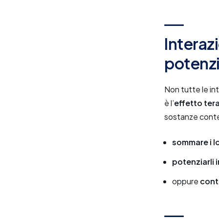
Interaz
potenzi
Non tutte le in
è l’
effetto ter
sostanze conte
sommare i lo
potenziarli 
oppure
cont