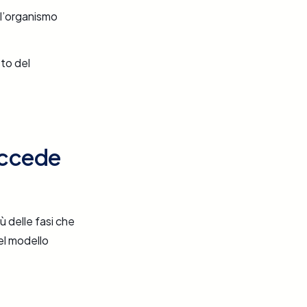
ll’organismo
tto del
uccede
ù delle fasi che
el modello