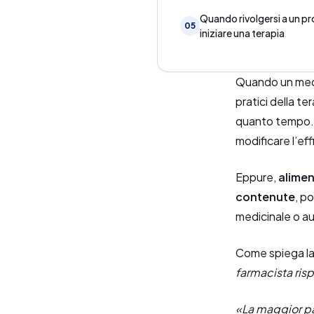
Quando rivolgersi a un pr
05
iniziare una terapia
Quando un medi
pratici della t
quanto tempo. R
modificare l’ef
Eppure,
alimen
contenute
, p
medicinale o aum
Come spiega l
farmacista ris
«La maggior pa