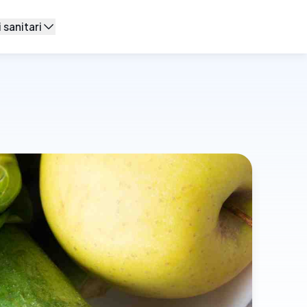
 sanitari
 di base