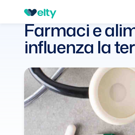
Guide
Nutrizione
Farmaci e alimenti: come il cib
Farmaci e alim
influenza la te