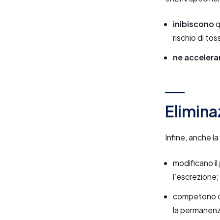
inibiscono
q
rischio di tos
ne acceleran
Eliminaz
Infine, anche la
modificano il
l’escrezione;
competono co
la permanenz