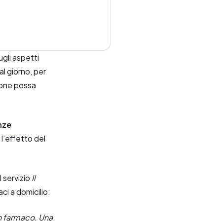
gli aspetti
al giorno, per
ione possa
nze
 l’effetto del
l servizio
Il
ci a domicilio:
n farmaco. Una