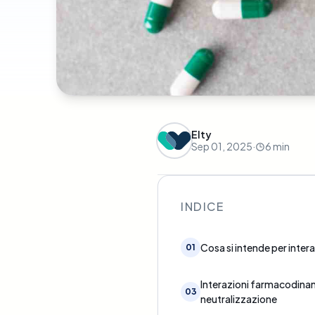
Elty
Sep 01, 2025
·
6
min
INDICE
Cosa si intende per inter
01
Interazioni farmacodina
03
neutralizzazione