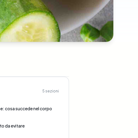
5
sezioni
he: cosa succede nel corpo
o da evitare