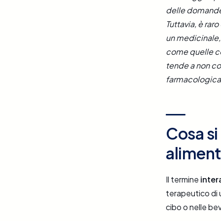
delle domande 
Tuttavia, è rar
un medicinale, 
come quelle co
tende a non con
farmacologica
Cosa si
alimen
Il termine
inte
terapeutico di 
cibo o nelle bev