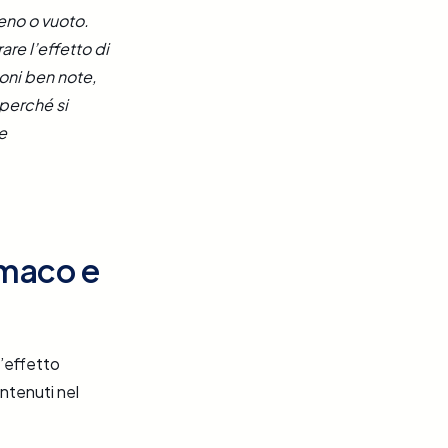
eno o vuoto.
re l’effetto di
ioni ben note,
perché si
e
rmaco e
l’effetto
ntenuti nel