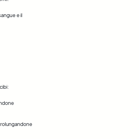
angue e il
cibi:
tandone
 prolungandone