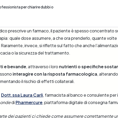
ofessionista per chiarire dubbi o
co prescrive un farmaco, il paziente è spesso concentrato su
erapia: quale dose assumere, a che ora prenderlo, quante volte 
aramente, invece, si riflette sul fatto che anche l’alimentaz
ficacia o la sicurezza del trattamento.
ti e bevande
, attraverso i loro
nutrienti o specifiche sosta
ossono
interagire con la risposta farmacologica
, alterando
entando il rischio di effetti collaterali.
a
Dott.ssa Laura Carli
, farmacista al banco e consulente per i
ponde
di
Pharmercure
, piattaforma digitale di consegna farma
rte dei pazienti ci chiede come assumere correttamente u