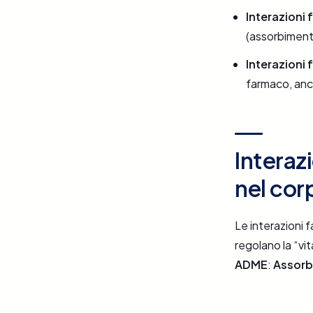
Interazioni
(assorbimento
Interazioni
farmaco, anc
Interaz
nel cor
Le interazioni 
regolano la “vi
ADME
:
Assorb