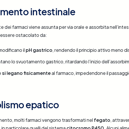
mento intestinale
e dei farmaci viene assunta per via orale e assorbita nell’int
essere ostacolato da:
modificano il
pH gastrico
, rendendo il principio attivo meno di
entano lo svuotamento gastrico, ritardando l’inizio dell’assorbi
e
si legano fisicamente
al farmaco, impedendone il passaggi
lismo epatico
mento, molti farmaci vengono trasformati nel
fegato
, attraver
, in particolare quelli del sistema
citocromo P450
. Alcuni alim