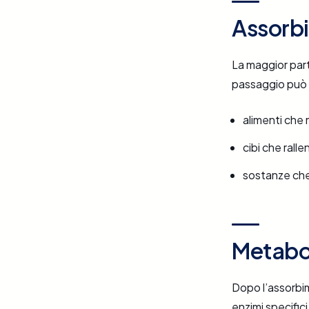
Assorbi
La maggior part
passaggio può 
alimenti che 
cibi che rall
sostanze ch
Metabo
Dopo l’assorbi
enzimi specifici