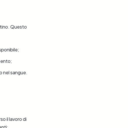
estino. Questo
sponibile;
mento;
o nel sangue.
so il lavoro di
enti: