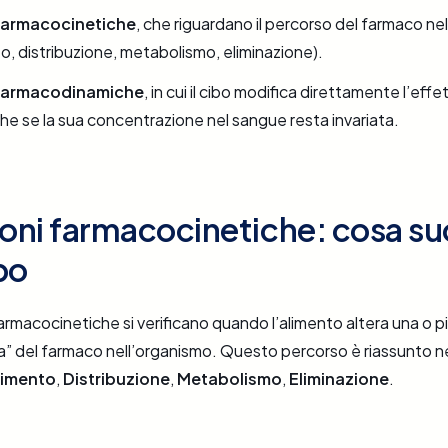
 farmacocinetiche
, che riguardano il percorso del farmaco ne
, distribuzione, metabolismo, eliminazione).
 farmacodinamiche
, in cui il cibo modifica direttamente l’effe
he se la sua concentrazione nel sangue resta invariata.
ioni farmacocinetiche: cosa s
po
farmacocinetiche si verificano quando l’alimento altera una o pi
ta” del farmaco nell’organismo. Questo percorso è riassunto n
imento
,
Distribuzione
,
Metabolismo
,
Eliminazione
.