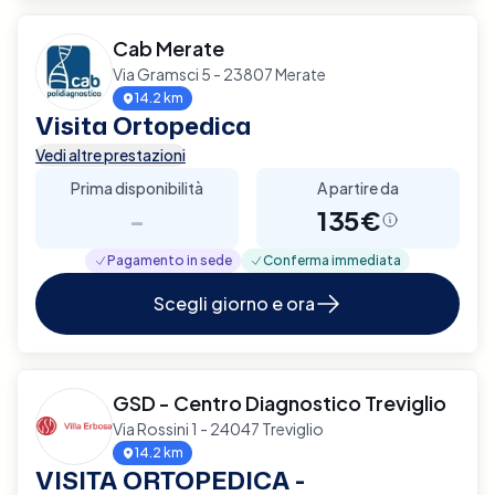
Cab Merate
Via Gramsci 5 - 23807 Merate
14.2 km
Visita Ortopedica
Vedi altre prestazioni
Prima disponibilità
A partire da
-
135€
Pagamento in sede
Conferma immediata
Scegli giorno e ora
GSD - Centro Diagnostico Treviglio
Via Rossini 1 - 24047 Treviglio
14.2 km
VISITA ORTOPEDICA -