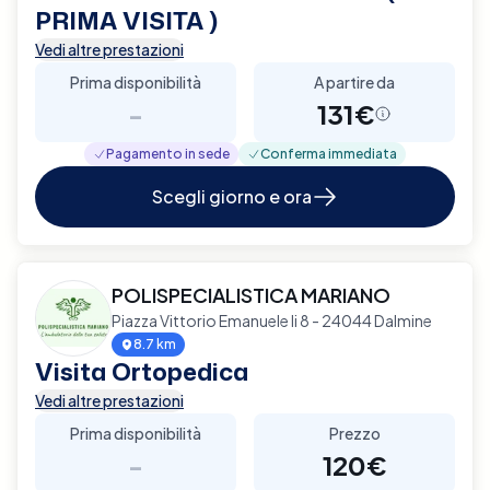
PRIMA VISITA )
Vedi altre prestazioni
Prima disponibilità
A partire da
-
131€
Pagamento in sede
Conferma immediata
Scegli giorno e ora
POLISPECIALISTICA MARIANO
Piazza Vittorio Emanuele Ii 8 - 24044 Dalmine
8.7 km
Visita Ortopedica
Vedi altre prestazioni
Prima disponibilità
Prezzo
-
120€