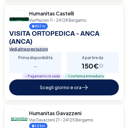
Humanitas Castelli
Via Mazzini 11 - 24128 Bergamo
857 m
VISITA ORTOPEDICA - ANCA
(ANCA)
Vedi altre prestazioni
Prima disponibilità
A partire da
-
150€
Pagamento in sede
Conferma immediata
Scegli giorno e ora
Humanitas Gavazzeni
Via Gavazzeni 21 - 24125 Bergamo
1.0 km