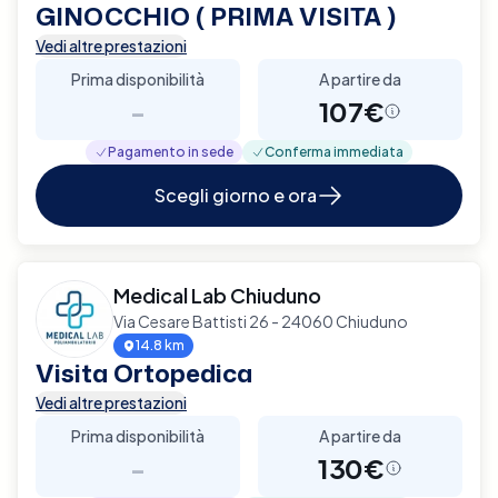
GINOCCHIO ( PRIMA VISITA )
Vedi altre prestazioni
Prima disponibilità
A partire da
-
107€
Pagamento in sede
Conferma immediata
Scegli giorno e ora
Medical Lab Chiuduno
Via Cesare Battisti 26 - 24060 Chiuduno
14.8 km
Visita Ortopedica
Vedi altre prestazioni
Prima disponibilità
A partire da
-
130€