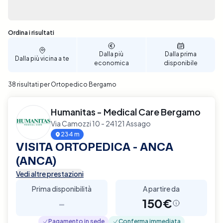
Sono stati trovati 38 risultati
Ordina i risultati
Dalla più
Dalla prima
Dalla più vicina a te
economica
disponibile
38 risultati per Ortopedico Bergamo
Humanitas - Medical Care Bergamo
Via Camozzi 10 - 24121 Assago
234 m
VISITA ORTOPEDICA - ANCA
(ANCA)
Vedi altre prestazioni
Prima disponibilità
A partire da
-
150€
Pagamento in sede
Conferma immediata