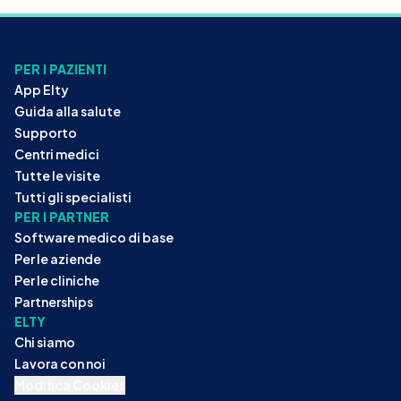
PER I PAZIENTI
App Elty
Guida alla salute
Supporto
Centri medici
Tutte le visite
Tutti gli specialisti
PER I PARTNER
Software medico di base
Per le aziende
Per le cliniche
Partnerships
ELTY
Chi siamo
Lavora con noi
Modifica Cookies