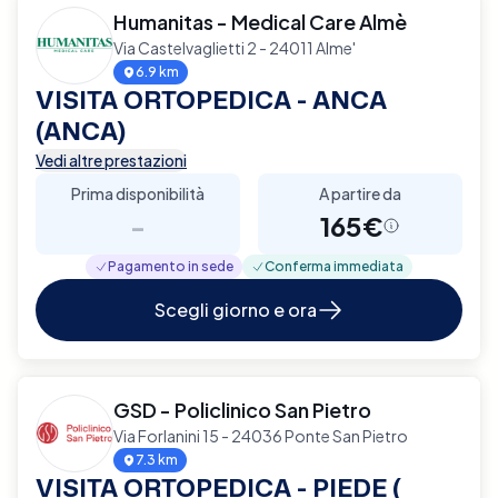
Humanitas - Medical Care Almè
Via Castelvaglietti 2 - 24011 Alme'
6.9 km
VISITA ORTOPEDICA - ANCA
(ANCA)
Vedi altre prestazioni
Prima disponibilità
A partire da
-
165€
Pagamento in sede
Conferma immediata
Scegli giorno e ora
GSD - Policlinico San Pietro
Via Forlanini 15 - 24036 Ponte San Pietro
7.3 km
VISITA ORTOPEDICA - PIEDE (