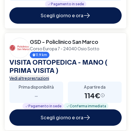
Pagamento in sede
Scegli giorno e ora
GSD - Policlinico San Marco
Corso Europa 7 - 24040 Osio Sotto
11.9 km
VISITA ORTOPEDICA - MANO (
PRIMA VISITA )
Vedi altre prestazioni
Prima disponibilità
A partire da
-
114€
Pagamento in sede
Conferma immediata
Scegli giorno e ora