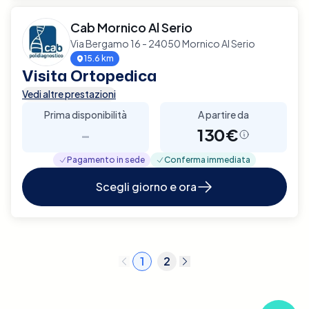
Cab Mornico Al Serio
Via Bergamo 16 - 24050 Mornico Al Serio
15.6 km
Visita Ortopedica
Vedi altre prestazioni
Prima disponibilità
A partire da
-
130€
Pagamento in sede
Conferma immediata
Scegli giorno e ora
1
2