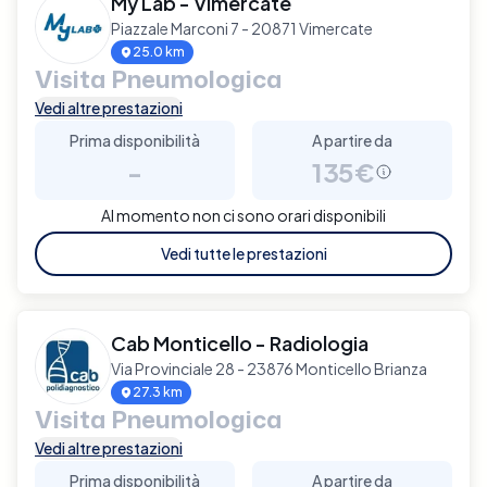
My Lab - Vimercate
Piazzale Marconi 7 - 20871 Vimercate
25.0 km
Visita Pneumologica
Vedi altre prestazioni
Prima disponibilità
A partire da
-
135€
Al momento non ci sono orari disponibili
Vedi tutte le prestazioni
Cab Monticello - Radiologia
Via Provinciale 28 - 23876 Monticello Brianza
27.3 km
Visita Pneumologica
Vedi altre prestazioni
Prima disponibilità
A partire da