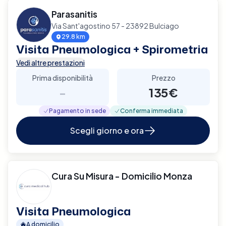
Parasanitis
Via Sant'agostino 57 - 23892 Bulciago
29.8 km
Visita Pneumologica + Spirometria
Vedi altre prestazioni
Prima disponibilità
Prezzo
-
135€
Pagamento in sede
Conferma immediata
Scegli giorno e ora
Cura Su Misura - Domicilio Monza
Visita Pneumologica
A domicilio