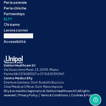
Per le aziende
Per le cliniche
Partnerships
ELTY
Chi siamo
Lavora con noi
Modifica Cookies
Accessibilità
DaVinci Healthcare Srl
Via Gioacchino Murat, 23, 20159, Milano
Partita IVA 03740811207 e CF 10435390967
Centro Medico Elty
Direttore Sanitario: Dott. Rodolfo Buccico
Chief Medical Officer: Dott. Mario Improta
Elty è un marchio registrato di: DaVinci Healthcare Srl | All rights 
reserved
|
Privacy Policy
|
Terms & Conditions
|
Cookies & Policy