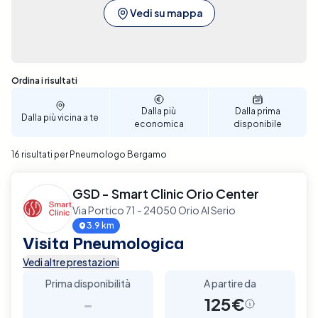
Vedi su mappa
Sono stati trovati 16 risultati
Ordina i risultati
Dalla più
Dalla prima
Dalla più vicina a te
economica
disponibile
16 risultati per Pneumologo Bergamo
GSD - Smart Clinic Orio Center
Via Portico 71 - 24050 Orio Al Serio
3.9 km
Visita Pneumologica
Vedi altre prestazioni
Prima disponibilità
A partire da
-
125€