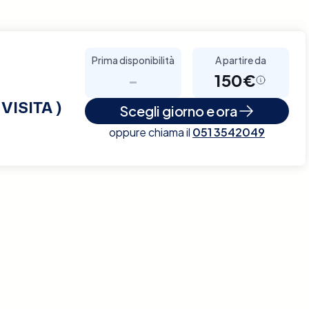
Prima disponibilità
A partire da
-
150€
VISITA )
Scegli giorno e ora
oppure chiama il
051 3542049