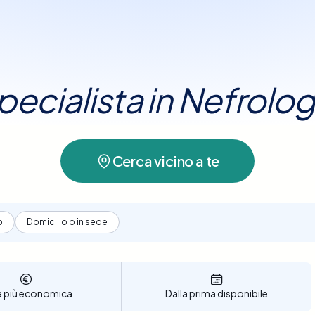
specialista in Nefrolog
Cerca vicino a te
o
Domicilio o in sede
a più economica
Dalla prima disponibile