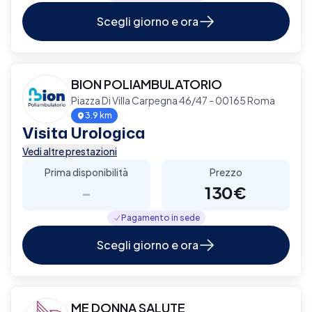
Scegli giorno e ora
BION POLIAMBULATORIO
Piazza Di Villa Carpegna 46/47 - 00165 Roma
3.9 km
Visita Urologica
Vedi altre prestazioni
Prima disponibilità
Prezzo
-
130€
Pagamento in sede
Scegli giorno e ora
ME DONNA SALUTE