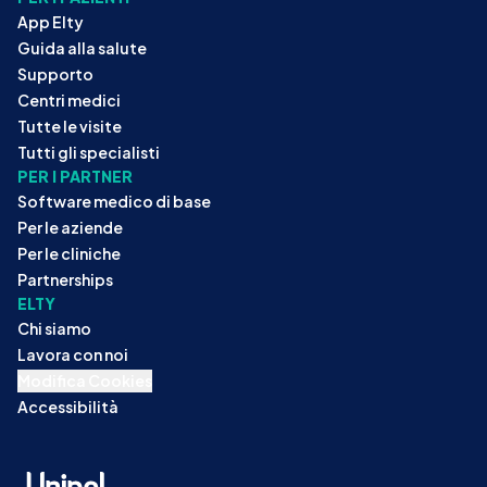
App Elty
Guida alla salute
Supporto
Centri medici
Tutte le visite
Tutti gli specialisti
PER I PARTNER
Software medico di base
Per le aziende
Per le cliniche
Partnerships
ELTY
Chi siamo
Lavora con noi
Modifica Cookies
Accessibilità