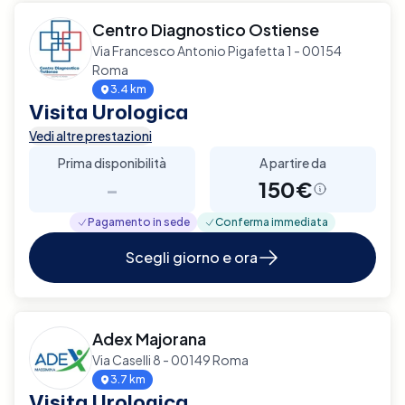
Centro Diagnostico Ostiense
Via Francesco Antonio Pigafetta 1 - 00154
Roma
3.4 km
Visita Urologica
Vedi altre prestazioni
Prima disponibilità
A partire da
-
150€
Pagamento in sede
Conferma immediata
Scegli giorno e ora
Adex Majorana
Via Caselli 8 - 00149 Roma
3.7 km
Visita Urologica