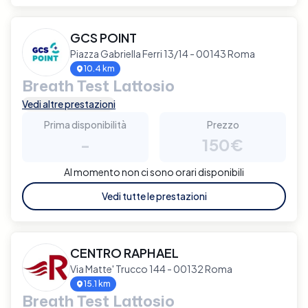
GCS POINT
Piazza Gabriella Ferri 13/14 - 00143 Roma
10.4 km
Breath Test Lattosio
Vedi altre prestazioni
Prima disponibilità
Prezzo
-
150€
Al momento non ci sono orari disponibili
Vedi tutte le prestazioni
CENTRO RAPHAEL
Via Matte' Trucco 144 - 00132 Roma
15.1 km
Breath Test Lattosio