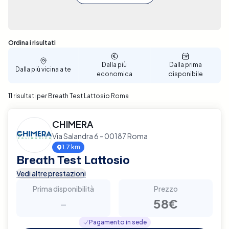
Sono stati trovati 11 risultati
Ordina i risultati
Dalla più
Dalla prima
Dalla più vicina a te
economica
disponibile
11 risultati per Breath Test Lattosio Roma
CHIMERA
Via Salandra 6 - 00187 Roma
1.7 km
Breath Test Lattosio
Vedi altre prestazioni
Prima disponibilità
Prezzo
-
58€
Pagamento in sede