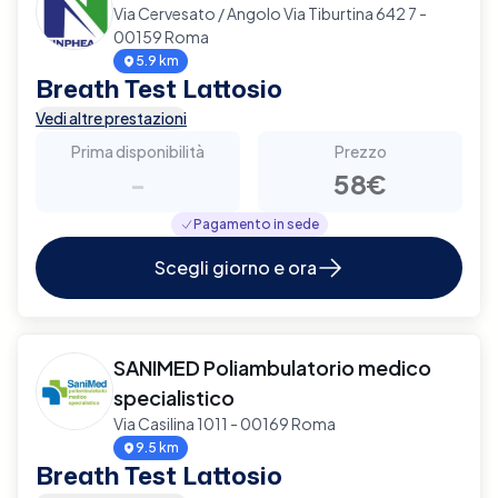
Via Cervesato / Angolo Via Tiburtina 642 7 -
00159 Roma
5.9 km
Breath Test Lattosio
Vedi altre prestazioni
Prima disponibilità
Prezzo
-
58€
Pagamento in sede
Scegli giorno e ora
SANIMED Poliambulatorio medico
specialistico
Via Casilina 1011 - 00169 Roma
9.5 km
Breath Test Lattosio