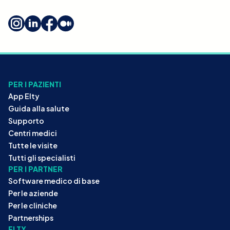
PER I PAZIENTI
App Elty
Guida alla salute
Supporto
Centri medici
Tutte le visite
Tutti gli specialisti
PER I PARTNER
Software medico di base
Per le aziende
Per le cliniche
Partnerships
ELTY