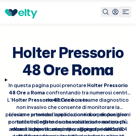
Prenota visita
Holter Pressorio 48 Ore
Roma
Holter Pressorio
48 Ore
Roma
In questa pagina puoi prenotare
Holter Pressorio
48 Ore
a
Roma
confrontando tra numerosi centri
L’
Holter Pressorio 48 Ore
medici vicino a te.
è un esame diagnostico
non invasivo che consente di monitorare la
pressione arteriosa in modo continuo per due giorni
L’esame prevede l’applicazione di un dispositivo
portatile collegato a un bracciale automatico che
consecutivi, offrendo una valutazione ancora più
accurata rispetto al monitoraggio standard di 24
misura la pressione a intervalli regolari nell’arco
Non è richiesta una preparazione specifica: è