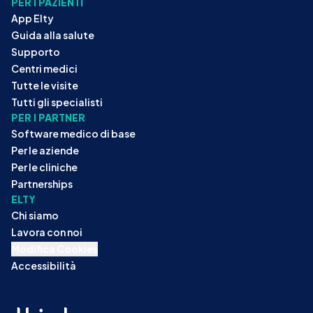
PER I PAZIENTI
App Elty
Guida alla salute
Supporto
Centri medici
Tutte le visite
Tutti gli specialisti
PER I PARTNER
Software medico di base
Per le aziende
Per le cliniche
Partnerships
ELTY
Chi siamo
Lavora con noi
Modifica Cookies
Accessibilità