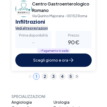
Centro Gastroenterologico
Romano
Via Quirino Majorana - 00152 Roma
Infiltrazioni
Vedi altre prestazioni
Prima disponibilità
Prezzo
-
90€
Pagamento in sede
Scegli giorno e ora
1
2
3
4
5
SPECIALIZZAZIONI
Angiologia
Urologia