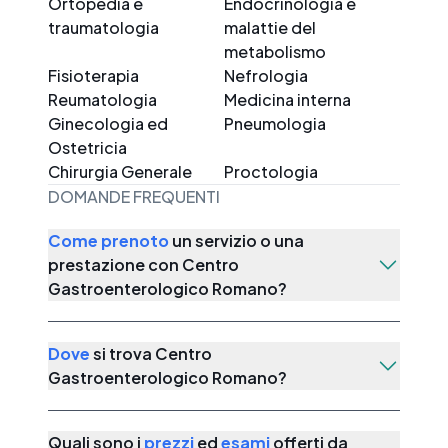
Ortopedia e
Endocrinologia e
traumatologia
malattie del
metabolismo
Fisioterapia
Nefrologia
Reumatologia
Medicina interna
Ginecologia ed
Pneumologia
Ostetricia
Chirurgia Generale
Proctologia
DOMANDE FREQUENTI
Come prenoto
un servizio o una
prestazione con
Centro
Gastroenterologico Romano
?
Dove
si trova
Centro
Gastroenterologico Romano
?
Quali sono i
prezzi
ed
esami
offerti da