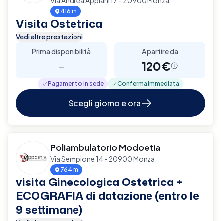
Via Andrea Appiani 17 - 20900 Monza
416 m
Visita Ostetrica
Vedi altre prestazioni
Prima disponibilità
A partire da
-
120€
Pagamento in sede
Conferma immediata
Scegli giorno e ora
Poliambulatorio Modoetia
Via Sempione 14 - 20900 Monza
764 m
visita Ginecologica Ostetrica +
ECOGRAFIA di datazione (entro le
9 settimane)