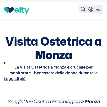
Prenota visita
Visita Ostetrica
Monza
Visita Ostetrica a
Monza
La Visita Ostetrica a Monza è cruciale per
monitorare il benessere della donna durante la
Leggi di più
gravidanza. Durante la visita, l'ostetrico valuterà la
salute della mamma e dello sviluppo fetale
attraverso esami fisici e test come l'ecografia, che
controlla la crescita del feto, la sua posizione e il
Scegli il tuo Centro Ginecologico
a
Monza
benessere generale. È anche un'opportunità per