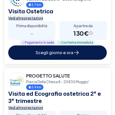
3.7 km
Visita Ostetrica
Vedi altre prestazioni
Prima disponibilità
A partire da
-
130€
Pagamento in sede
Conferma immediata
Scegli giorno e ora
PROGETTO SALUTE
Piazza Della Chiesa 8 - 20835 Muggio'
3.9 km
Visita ed Ecografia ostetrica 2° e
3° trimestre
Vedi altre prestazioni