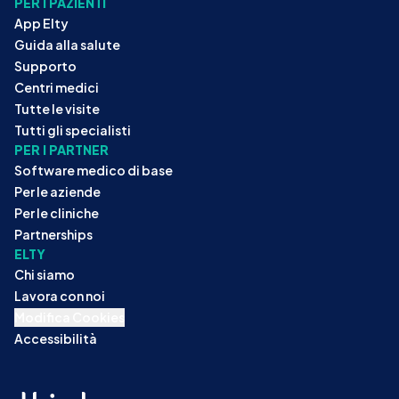
PER I PAZIENTI
App Elty
Guida alla salute
Supporto
Centri medici
Tutte le visite
Tutti gli specialisti
PER I PARTNER
Software medico di base
Per le aziende
Per le cliniche
Partnerships
ELTY
Chi siamo
Lavora con noi
Modifica Cookies
Accessibilità