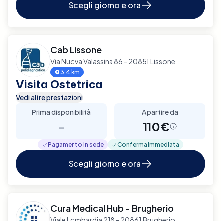
Scegli giorno e ora
Cab Lissone
Via Nuova Valassina 86 - 20851 Lissone
3.4 km
Visita Ostetrica
Vedi altre prestazioni
Prima disponibilità
A partire da
-
110€
Pagamento in sede
Conferma immediata
Scegli giorno e ora
Cura Medical Hub - Brugherio
Viale Lombardia 218 - 20861 Brugherio