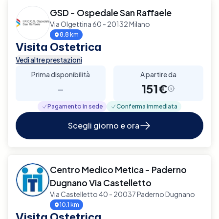
GSD - Ospedale San Raffaele
Via Olgettina 60 - 20132 Milano
8.8 km
Visita Ostetrica
Vedi altre prestazioni
Prima disponibilità
A partire da
-
151€
Pagamento in sede
Conferma immediata
Scegli giorno e ora
Centro Medico Metica - Paderno
Dugnano Via Castelletto
Via Castelletto 40 - 20037 Paderno Dugnano
10.1 km
Visita Ostetrica