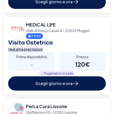
Scegli giorno e ora
MEDICAL LIFE
Viale Alfonso Casati 4 - 20835 Muggio'
3.9 km
Visita Ostetrica
Vedi altre prestazioni
Prima disponibilità
Prezzo
-
120€
Pagamento in sede
Scegli giorno e ora
PerLa Cura Lissone
Via Manzoni 10 - 20851 Lissone