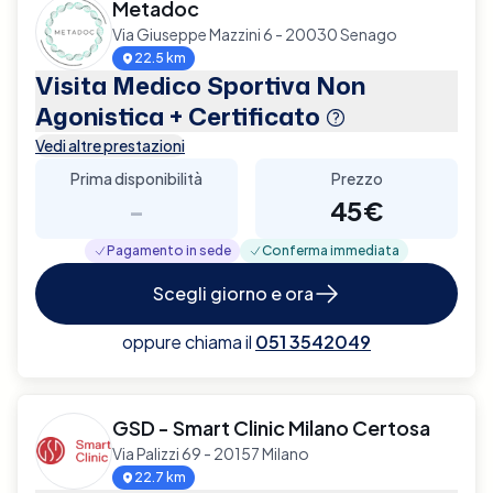
Metadoc
Via Giuseppe Mazzini 6 - 20030 Senago
22.5 km
Visita Medico Sportiva Non
Agonistica + Certificato
Vedi altre prestazioni
Prima disponibilità
Prezzo
-
45€
Pagamento in sede
Conferma immediata
Scegli giorno e ora
oppure chiama il
051 3542049
GSD - Smart Clinic Milano Certosa
Via Palizzi 69 - 20157 Milano
22.7 km