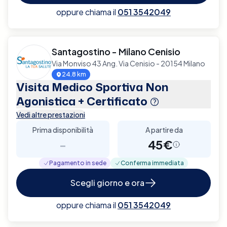
oppure chiama il
051 3542049
Santagostino - Milano Cenisio
Via Monviso 43 Ang. Via Cenisio - 20154 Milano
24.8 km
Visita Medico Sportiva Non
Agonistica + Certificato
Vedi altre prestazioni
Prima disponibilità
A partire da
-
45€
Pagamento in sede
Conferma immediata
Scegli giorno e ora
oppure chiama il
051 3542049