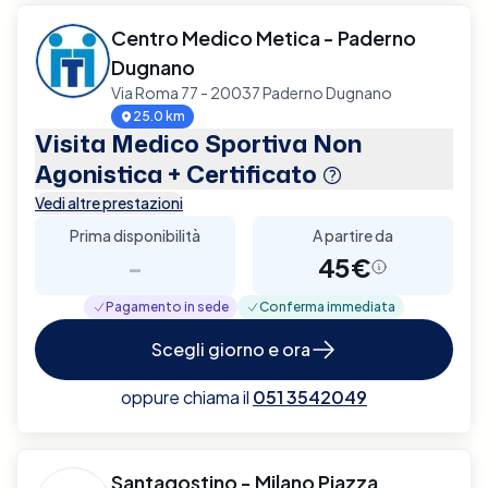
Centro Medico Metica - Paderno
Dugnano
Via Roma 77 - 20037 Paderno Dugnano
25.0 km
Visita Medico Sportiva Non
Agonistica + Certificato
Vedi altre prestazioni
Prima disponibilità
A partire da
-
45€
Pagamento in sede
Conferma immediata
Scegli giorno e ora
oppure chiama il
051 3542049
Santagostino - Milano Piazza