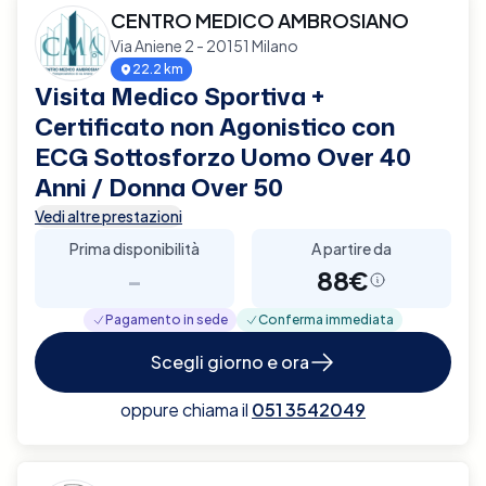
CENTRO MEDICO AMBROSIANO
Via Aniene 2 - 20151 Milano
22.2 km
Visita Medico Sportiva +
Certificato non Agonistico con
ECG Sottosforzo Uomo Over 40
Anni / Donna Over 50
Vedi altre prestazioni
Prima disponibilità
A partire da
-
88€
Pagamento in sede
Conferma immediata
Scegli giorno e ora
oppure chiama il
051 3542049