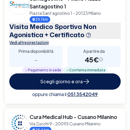
Santagostino 1
Piazza Sant'agostino 1 - 20123 Milano
25.1 km
Visita Medico Sportiva Non
Agonistica + Certificato
Vedi altre prestazioni
Prima disponibilità
A partire da
-
45€
Pagamento in sede
Conferma immediata
Scegli giorno e ora
oppure chiama il
051 3542049
Cura Medical Hub - Cusano Milanino
Via Zucchi 9 - 20095 Cusano Milanino
25.6 km