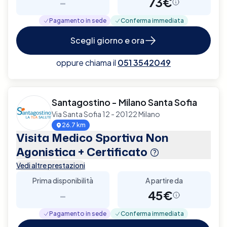
-
73€
Pagamento in sede
Conferma immediata
Scegli giorno e ora
oppure chiama il
051 3542049
Santagostino - Milano Santa Sofia
Via Santa Sofia 12 - 20122 Milano
26.7 km
Visita Medico Sportiva Non
Agonistica + Certificato
Vedi altre prestazioni
Prima disponibilità
A partire da
-
45€
Pagamento in sede
Conferma immediata