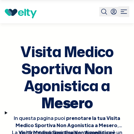
Prenota visita
Visita Medico Sportiva Non Agonistica
Me
Visita Medico
Sportiva Non
Agonistica a
Mesero
In questa pagina puoi
prenotare la tua Visita
Medico Sportiva Non Agonistica a Mesero
,
La
Visita Medico Sportiva Non Agonistica
confrontando i migliori centri medici per
è un