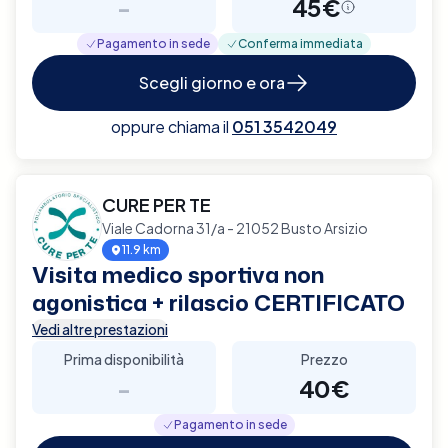
-
45€
Pagamento in sede
Conferma immediata
Scegli giorno e ora
oppure chiama il
051 3542049
CURE PER TE
Viale Cadorna 31/a - 21052 Busto Arsizio
11.9 km
Visita medico sportiva non
agonistica + rilascio CERTIFICATO
Vedi altre prestazioni
Prima disponibilità
Prezzo
-
40€
Pagamento in sede