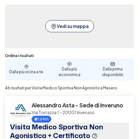
Vedi su mappa
Sono stati trovati 46 risultati
Ordina i risultati
Dalla più
Dalla prima
Dalla più vicina a te
economica
disponibile
46 risultati per Visita Medico Sportiva Non Agonistica Mesero
Alessandro Asta - Sede di Inveruno
Via Torrazza 1 - 20001 Inveruno
1.6 km
Visita Medico Sportiva Non
Agonistica + Certificato