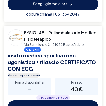
Scegli giorno e ora
oppure chiama il
051 3542049
FYSIOLAB - Poliambulatorio Medico
Fisioterapico
Via San Michele 2 - 21052 Busto Arsizio
12.6 km
visita medico sportiva non
agonistica + rilascio CERTIFICATO
CON ECG
Vedi altre prestazioni
Prima disponibilità
Prezzo
-
40€
Pagamento in sede