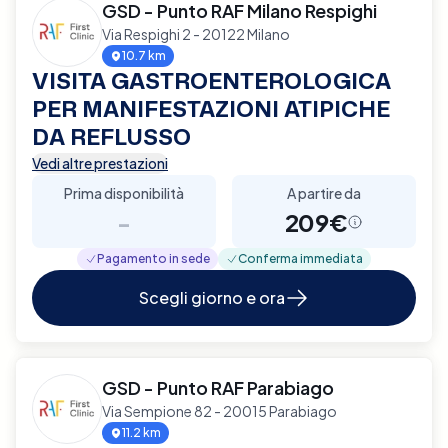
GSD - Punto RAF Milano Respighi
Via Respighi 2 - 20122 Milano
10.7 km
VISITA GASTROENTEROLOGICA
PER MANIFESTAZIONI ATIPICHE
DA REFLUSSO
Vedi altre prestazioni
Prima disponibilità
A partire da
-
209€
Pagamento in sede
Conferma immediata
Scegli giorno e ora
GSD - Punto RAF Parabiago
Via Sempione 82 - 20015 Parabiago
11.2 km