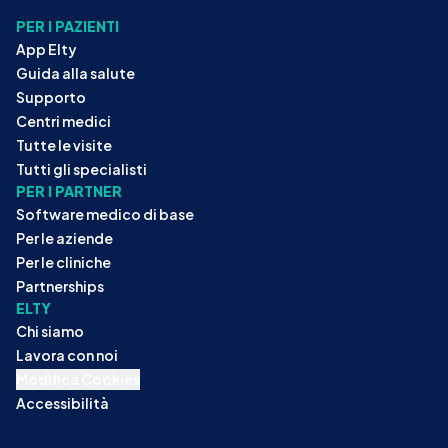
PER I PAZIENTI
App Elty
Guida alla salute
Supporto
Centri medici
Tutte le visite
Tutti gli specialisti
PER I PARTNER
Software medico di base
Per le aziende
Per le cliniche
Partnerships
ELTY
Chi siamo
Lavora con noi
Modifica Cookies
Accessibilità