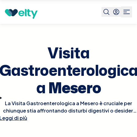
Prenota visita
Visita Gastroenterologica
Mesero
Visita
Gastroenterologic
a
Mesero
La Visita Gastroenterologica a Mesero è cruciale per
chiunque stia affrontando disturbi digestivi o desideri
Leggi di più
valutare la salute del proprio apparato
gastrointestinale. Durante la visita, il gastroenterologo
esaminerà i tuoi sintomi, raccoglierà la tua storia medica