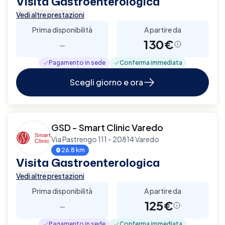
Visita Gastroenterologica
Vedi altre prestazioni
Prima disponibilità
A partire da
-
130€
Pagamento in sede
Conferma immediata
Scegli giorno e ora
GSD - Smart Clinic Varedo
Via Pastrengo 111 - 20814 Varedo
26.8 km
Visita Gastroenterologica
Vedi altre prestazioni
Prima disponibilità
A partire da
-
125€
Pagamento in sede
Conferma immediata