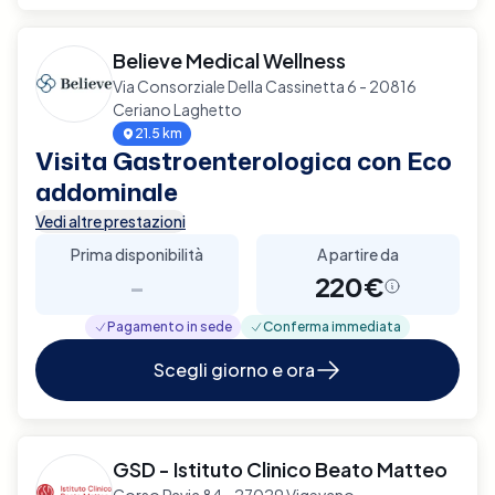
Believe Medical Wellness
Via Consorziale Della Cassinetta 6 - 20816
Ceriano Laghetto
21.5 km
Visita Gastroenterologica con Eco
addominale
Vedi altre prestazioni
Prima disponibilità
A partire da
-
220€
Pagamento in sede
Conferma immediata
Scegli giorno e ora
GSD - Istituto Clinico Beato Matteo
Corso Pavia 84 - 27029 Vigevano