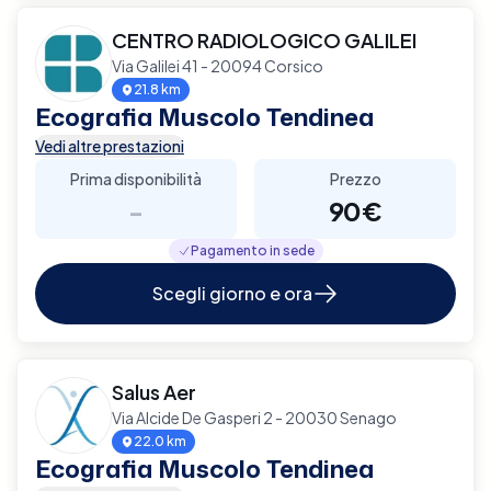
CENTRO RADIOLOGICO GALILEI
Via Galilei 41 - 20094 Corsico
21.8 km
Ecografia Muscolo Tendinea
Vedi altre prestazioni
Prima disponibilità
Prezzo
-
90€
Pagamento in sede
Scegli giorno e ora
Salus Aer
Via Alcide De Gasperi 2 - 20030 Senago
22.0 km
Ecografia Muscolo Tendinea