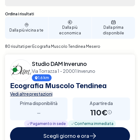
Sono stati trovati 80 risultati
Ordina i risultati
Dalla più
Dalla prima
Dalla più vicina a te
economica
disponibile
80 risultati per Ecografia Muscolo Tendinea Mesero
Studio DAM Inveruno
Via Torrazza 1 - 20001 Inveruno
1.6 km
Ecografia Muscolo Tendinea
Vedi altre prestazioni
Prima disponibilità
A partire da
-
110€
Pagamento in sede
Conferma immediata
Scegli giorno e ora