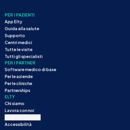
PER I PAZIENTI
App Elty
Guida alla salute
Supporto
Centri medici
Tutte le visite
Tutti gli specialisti
PER I PARTNER
Software medico di base
Per le aziende
Per le cliniche
Partnerships
ELTY
Chi siamo
Lavora con noi
Modifica Cookies
Accessibilità