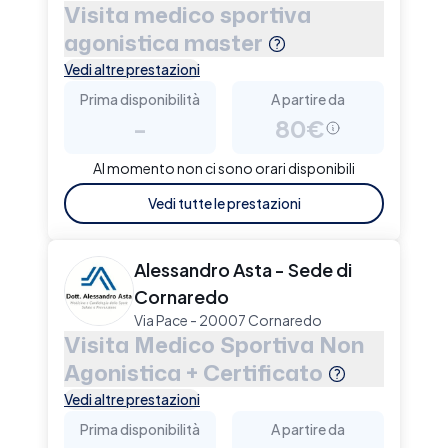
Visita medico sportiva
agonistica master
Vedi altre prestazioni
Prima disponibilità
A partire da
-
80€
Al momento non ci sono orari disponibili
Vedi tutte le prestazioni
Alessandro Asta - Sede di
Cornaredo
Via Pace - 20007 Cornaredo
Visita Medico Sportiva Non
Agonistica + Certificato
Vedi altre prestazioni
Prima disponibilità
A partire da