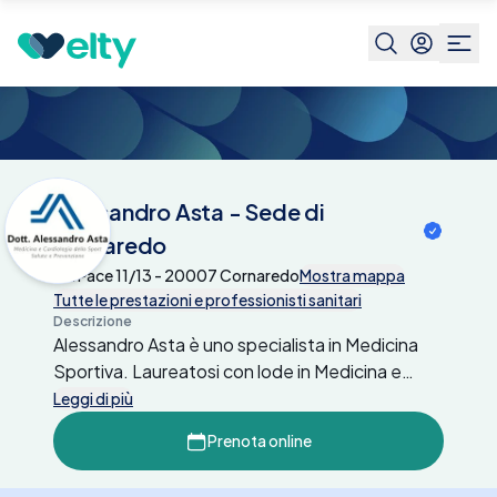
Centri medici
Alessandro Asta - Sede di
Cornaredo
Alessandro Asta - Sede di
Cornaredo
Via Pace 11/13 - 20007 Cornaredo
Mostra mappa
Tutte le prestazioni e professionisti sanitari
Descrizione
Alessandro Asta è uno specialista in Medicina
Sportiva. Laureatosi con lode in Medicina e
Chirurgia, si è specializzato in Medicina dello
Leggi di più
Sport, focalizzandosi su prevenzione
Prenota online
cardiovascolare e valutazione funzionale di
atleti. Offre prestazioni come il certificato di