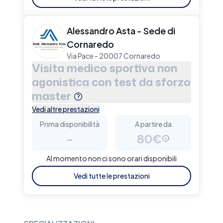
Alessandro Asta - Sede di
Cornaredo
Via Pace - 20007 Cornaredo
Visita medico sportiva non
agonistica con test da sforzo
master
Vedi altre prestazioni
Prima disponibilità
A partire da
-
80€
Al momento non ci sono orari disponibili
Vedi tutte le prestazioni