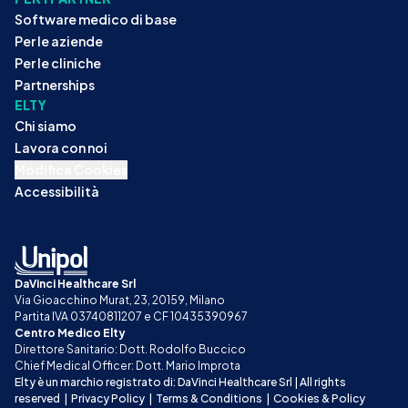
Software medico di base
Per le aziende
Per le cliniche
Partnerships
ELTY
Chi siamo
Lavora con noi
Modifica Cookies
Accessibilità
DaVinci Healthcare Srl
Via Gioacchino Murat, 23, 20159, Milano
Partita IVA 03740811207 e CF 10435390967
Centro Medico Elty
Direttore Sanitario: Dott. Rodolfo Buccico
Chief Medical Officer: Dott. Mario Improta
Elty è un marchio registrato di: DaVinci Healthcare Srl | All rights 
reserved
|
Privacy Policy
|
Terms & Conditions
|
Cookies & Policy