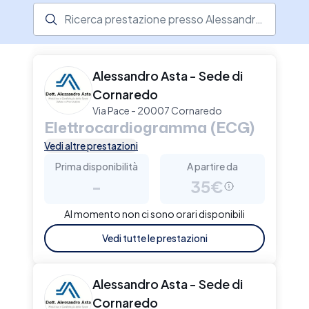
idoneità agonistica e non agonistica. Puoi
Ricerca prestazione presso il centro medico
prenotare una visita online con il medico su Elty.
Alessandro Asta - Sede di
Cornaredo
Via Pace - 20007 Cornaredo
Elettrocardiogramma (ECG)
Vedi altre prestazioni
Prima disponibilità
A partire da
-
35€
Al momento non ci sono orari disponibili
Vedi tutte le prestazioni
Alessandro Asta - Sede di
Cornaredo